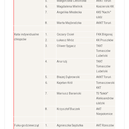
5.
Małgorzata Ciesińska
AKKT Toruń
6.
Magdalena Mielnik
Kościerski KK
7.
Angelika Młodecka
KKS "Kachi"
Łódź
8.
Marta Majbrodzka
AKKT Toruń
Kata indywidualne
1.
Cezary Osieł
FKK Biłgoraj
chłopców
2.
Łukasz Mróz
KK Pruszków
3.
Oliwer Sygacz
TKKT
Tomaszów
Lubelski
4.
Arur Łój
TKKT
Tomaszów
Lubelski
5.
Błażej Dąbrowski
AKKT Toruń
6.
Kajetan Król
Tomaszowski
KKT
7.
Mariusz Barański
TS "Sokół"
Aleksandrów
Łódzki
8.
Krzysztof Buczek
AKT
Niepołomice
Fuku-go dziewcząt
1.
Agnieszka Sajdutka
AKT Rzeszów