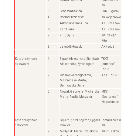
KK
3.
Sebastian Skiba
FKK Biłgoraj
4.
Racibor Dzienisz
KK Wejherowo
5.
Arkadiusz Kaszuba
AKT Rzeszów
6.
Karol Sura
AKT Rzeszów
7.
Filip Dyrla
KKT "Shoto"
Piła
8.
Jakub Bykowski
AKK Łódź
Kata drużynowe
1.
Szpak Aleksandra, Siembab
TKKT
dziewcząt
Aleksandra, Żyśko Agata
„Kumade”
Toruń
2.
Ciesińska Małgorzata,
AKKT Toruń
Majbrodzka Marta,
Balinowska Julia
3.
Nowak Gabrysia, Michalska
MKS
Maria, Raplis Marzena
„Spartakus”
Niepołomice
Kata drużynowe
1.
Łój Artur, Król Kajetan, Sygacz
Tomaszowski
chłopców
Oliwier
KKT
2.
Medyński Maciej, Chlebicki
KK Pruszków