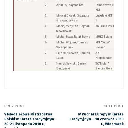
2.
Artur Łój, Kajetan Król
Tomaszowski
KKT
3.
Mikołaj Ciosek, Grzegorz
Lubelski KKT
Grzywaczewski
II
4.
Maciej Medyński, Kajetan
KK Pruszków I
Słowikowski
5.
Michał Sowa, Rafał Bokwa
MUKS Bytom
6.
Michał Wojciak, Tomasz
KKT "Orzeł"
Szczepaniak
Poznań
7.
Filip Budkiewicz, Damian
AKT
Latos
Niepołomice
8.
Henryk Sawicki, Bartek
SK "Nidan"
Burzyński
Zielona Góra
PREV POST
NEXT POST
V Młodzieżowe Mistrzostwa
IV Puchar Europy w Karate
Polski w Karate Tradycyjnym –
Tradycyjnym – 18 czerwca 2010
20-21 listopada 2010 r.,
r., Włocławek