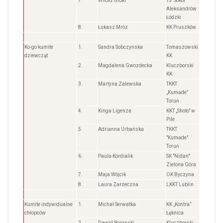
7.
Witold Gibki
TS "Sokół"
Aleksandrów
Łódzki
8.
Łukasz Mróz
KK Pruszków
Ko-go kumite
1.
Sandra Sobczyńska
Tomaszowski
dziewcząt
KK
2.
Magdalena Gwozdecka
Kluczborski
KK
3.
Martyna Zalewska
TKKT
„Kumade”
Toruń
4.
Kinga Ligenza
KKT „Shoto” w
Pile
5.
Adrianna Urbańska
TKKT
"Kumade"
Toruń
6.
Paula Kordialik
SK "Nidan"
Zielona Góra
7.
Maja Wójcik
OK Byczyna
8.
Laura Zarzeczna
LKKT Lublin
Kumite indywidualne
1.
Michał Serwatka
KK „Kontra”
chłopców
Łęknica
2.
Dawid Rojowski
Kluczborski