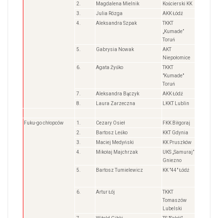
2.
Magdalena Mielnik
Kościerski KK
3.
Julia Rózga
AKK Łódź
4.
Aleksandra Szpak
TKKT
„Kumade”
Toruń
5.
Gabrysia Nowak
AKT
Niepołomice
6.
Agata Żyśko
TKKT
"Kumade"
Toruń
7.
Aleksandra Bączyk
AKK Łódź
8.
Laura Zarzeczna
LKKT Lublin
Fuku-go chłopców
1.
Cezary Osieł
FKK Biłgoraj
2.
Bartosz Leśko
KKT Gdynia
3.
Maciej Medyński
KK Pruszków
4.
Mikołaj Majchrzak
UKS „Samuraj”
Gniezno
5.
Bartosz Tumielewicz
KK "44" Łódź
6.
Artur Łój
TKKT
Tomaszów
Lubelski