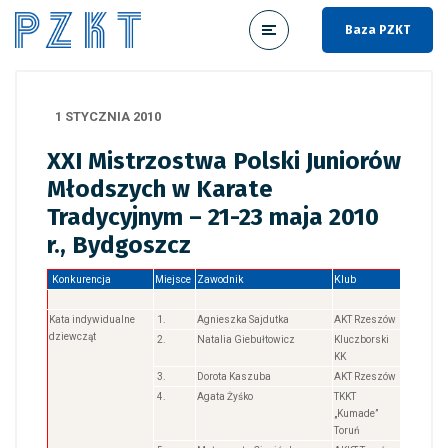
Baza PZKT
1 STYCZNIA 2010
XXI Mistrzostwa Polski Juniorów
Młodszych w Karate
Tradycyjnym – 21-23 maja 2010
r., Bydgoszcz
Konkurencja
Miejsce
Zawodnik
Klub
Kata indywidualne
1.
Agnieszka Sajdutka
AKT Rzeszów
dziewcząt
2.
Natalia Giebułtowicz
Kluczborski
KK
3.
Dorota Kaszuba
AKT Rzeszów
4.
Agata Żyśko
TKKT
„Kumade”
Toruń