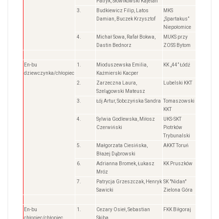
Patryk, Słowikowski Kajetan
3.
Budkiewicz Filip, Latos
MKS
Damian, Buczek Krzysztof
„Spartakus”
Niepołomice
4.
Michał Sowa, Rafał Bokwa,
MUKS przy
Dastin Bednorz
ZOSS Bytom
En-bu
1.
Mioduszewska Emilia,
KK „44” Łódź
dziewczynka/chłopiec
Kaźmierski Kacper
2.
Zarzeczna Laura,
Lubelski KKT
Szelągowski Mateusz
3.
Łój Artur, Sobczyńska Sandra
Tomaszowski
KKT
4.
Sylwia Godlewska, Miłosz
UKS-SKT
Czerwiński
Piotrków
Trybunalski
5.
Małgorzata Ciesińska,
AKKT Toruń
Błażej Dąbrowski
6.
Adrianna Bromek, Łukasz
KK Pruszków
Mróz
7.
Patrycja Grzeszczak, Henryk
SK "Nidan"
Sawicki
Zielona Góra
En-bu
1.
Cezary Osieł, Sebastian
FKK Biłgoraj
chłopiec/chłopiec
Skiba