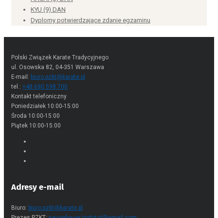
KYU (9) DAN
Dyplomy potwierdzające zdanie egzaminu
Polski Związek Karate Tradycyjnego
ul. Osowska 82, 04-351 Warszawa
E-mail:
biuro.pzkt@karate.pl
tel.:
+48 690 598 700
Kontakt telefoniczny
Poniedziałek 10:00-15:00
Środa 10:00-15:00
Piątek 10:00-15:00
Adresy e-mail
Biuro:
biuro.pzkt@karate.pl
Prezes PZKT:
neugebauer.instytut@gmail.com