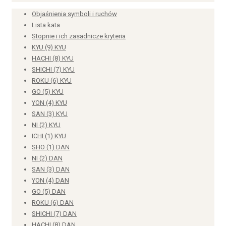
Objaśnienia symboli i ruchów
Lista kata
Stopnie i ich zasadnicze kryteria
KYU (9) KYU
HACHI (8) KYU
SHICHI (7) KYU
ROKU (6) KYU
GO (5) KYU
YON (4) KYU
SAN (3) KYU
NI (2) KYU
ICHI (1) KYU
SHO (1) DAN
NI (2) DAN
SAN (3) DAN
YON (4) DAN
GO (5) DAN
ROKU (6) DAN
SHICHI (7) DAN
HACHI (8) DAN