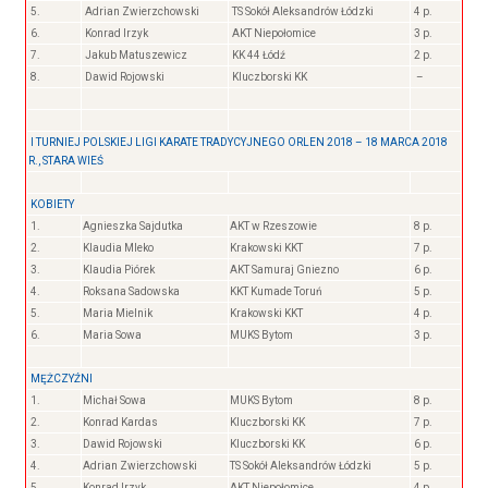
5.
Adrian Zwierzchowski
TS Sokół Aleksandrów Łódzki
4 p.
6.
Konrad Irzyk
AKT Niepołomice
3 p.
7.
Jakub Matuszewicz
KK 44 Łódź
2 p.
8.
Dawid Rojowski
Kluczborski KK
–
I TURNIEJ POLSKIEJ LIGI KARATE TRADYCYJNEGO ORLEN 2018 – 18 MARCA 2018
R., STARA WIEŚ
KOBIETY
1.
Agnieszka Sajdutka
AKT w Rzeszowie
8 p.
2.
Klaudia Mleko
Krakowski KKT
7 p.
3.
Klaudia Piórek
AKT Samuraj Gniezno
6 p.
4.
Roksana Sadowska
KKT Kumade Toruń
5 p.
5.
Maria Mielnik
Krakowski KKT
4 p.
6.
Maria Sowa
MUKS Bytom
3 p.
MĘŻCZYŹNI
1.
Michał Sowa
MUKS Bytom
8 p.
2.
Konrad Kardas
Kluczborski KK
7 p.
3.
Dawid Rojowski
Kluczborski KK
6 p.
4.
Adrian Zwierzchowski
TS Sokół Aleksandrów Łódzki
5 p.
5.
Konrad Irzyk
AKT Niepołomice
4 p.