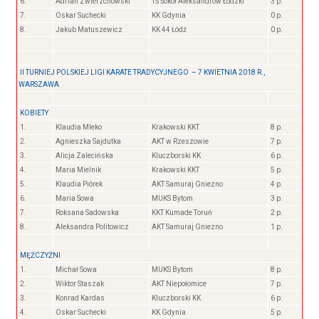
6.
Adrian Zwierzchowski
TS Sokół Aleksandrów Łódzki
3 p.
7.
Oskar Suchecki
KK Gdynia
0 p.
8.
Jakub Matuszewicz
KK 44 Łódź
0 p.
II TURNIEJ POLSKIEJ LIGI KARATE TRADYCYJNEGO – 7 KWIETNIA 2018 R.,
WARSZAWA
KOBIETY
1.
Klaudia Mleko
Krakowski KKT
8 p.
2.
Agnieszka Sajdutka
AKT w Rzeszowie
7 p.
3.
Alicja Zalecińska
Kluczborski KK
6 p.
4.
Maria Mielnik
Krakowski KKT
5 p.
5.
Klaudia Piórek
AKT Samuraj Gniezno
4 p.
6.
Maria Sowa
MUKS Bytom
3 p.
7.
Roksana Sadowska
KKT Kumade Toruń
2 p.
8.
Aleksandra Politowicz
AKT Samuraj Gniezno
1 p.
MĘŻCZYŹNI
1.
Michał Sowa
MUKS Bytom
8 p.
2.
Wiktor Staszak
AKT Niepołomice
7 p.
3.
Konrad Kardas
Kluczborski KK
6 p.
4.
Oskar Suchecki
KK Gdynia
5 p.