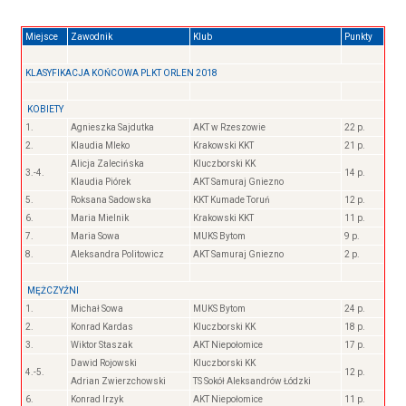
Miejsce
Zawodnik
Klub
Punkty
KLASYFIKACJA KOŃCOWA PLKT ORLEN 2018
KOBIETY
1.
Agnieszka Sajdutka
AKT w Rzeszowie
22 p.
2.
Klaudia Mleko
Krakowski KKT
21 p.
Alicja Zalecińska
Kluczborski KK
3.-4.
14 p.
Klaudia Piórek
AKT Samuraj Gniezno
5.
Roksana Sadowska
KKT Kumade Toruń
12 p.
6.
Maria Mielnik
Krakowski KKT
11 p.
7.
Maria Sowa
MUKS Bytom
9 p.
8.
Aleksandra Politowicz
AKT Samuraj Gniezno
2 p.
MĘŻCZYŹNI
1.
Michał Sowa
MUKS Bytom
24 p.
2.
Konrad Kardas
Kluczborski KK
18 p.
3.
Wiktor Staszak
AKT Niepołomice
17 p.
Dawid Rojowski
Kluczborski KK
4.-5.
12 p.
Adrian Zwierzchowski
TS Sokół Aleksandrów Łódzki
6.
Konrad Irzyk
AKT Niepołomice
11 p.