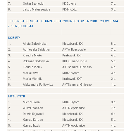
7.
Oskar Suchecki
KK Gdynia
7 p.
8.
Jakub Matuszewicz
KK 44 Łódź
3 p.
III TURNIEJ POLSKIEJ LIGI KARATE TRADYCYJNEGO ORLEN 2018 – 28 KWIETNIA
2018 R.,BIŁGORAJ
KOBIETY
1.
Alicja Zalecińska
Kluczborski KK
8 p.
2.
Agnieszka Sajdutka
AKT w Rzeszowie
7 p.
3.
Klaudia Mleko
Krakowski KKT
6 p.
4.
Roksana Sadowska
KKT Kumade Toruń
5 p.
5.
Klaudia Piórek
AKT Samuraj Gniezno
4 p.
6.
Maria Sowa
MUKS Bytom
3 p.
7.
Maria Mielnik
Krakowski KKT
2 p.
8.
Aleksandra Politowicz
AKT Samuraj Gniezno
1 p.
MĘŻCZYŹNI
1.
Michał Sowa
MUKS Bytom
8 p.
2.
Wiktor Staszak
AKT Niepołomice
7 p.
3.
Dawid Rojowski
Kluczborski KK
6 p.
4.
Konrad Kardas
Kluczborski KK
5 p.
5.
Konrad Irzyk
AKT Niepołomice
4 p.