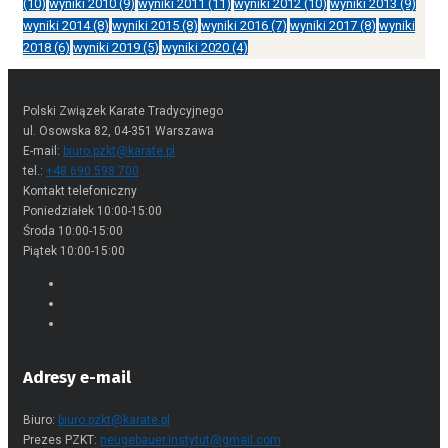
(10)
wyniki 2010
(9)
wyniki 2011
(11)
wyniki 2012
(10)
wyniki 2013
(9)
wyniki 2014
(8)
wyniki 2015
(8)
wyniki 2016
(7)
wyniki 2017
(8)
wyniki
2018
(6)
wyniki 2019
(5)
wyniki 2020
(4)
Polski Związek Karate Tradycyjnego
ul. Osowska 82, 04-351 Warszawa
E-mail:
biuro.pzkt@karate.pl
tel.:
+48 690 598 700
Kontakt telefoniczny
Poniedziałek 10:00-15:00
Środa 10:00-15:00
Piątek 10:00-15:00
Adresy e-mail
Biuro:
biuro.pzkt@karate.pl
Prezes PZKT:
neugebauer.instytut@gmail.com