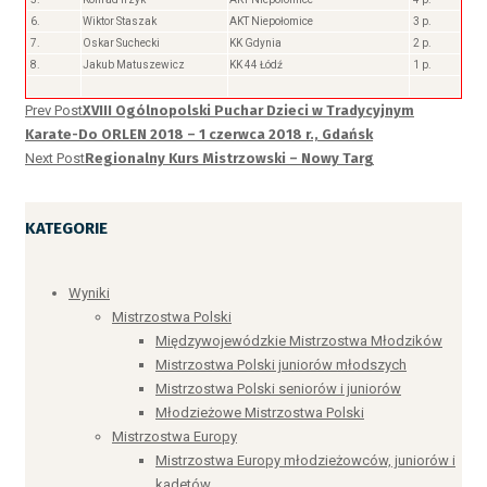
6.
Wiktor Staszak
AKT Niepołomice
3 p.
7.
Oskar Suchecki
KK Gdynia
2 p.
8.
Jakub Matuszewicz
KK 44 Łódź
1 p.
Prev Post
XVIII Ogólnopolski Puchar Dzieci w Tradycyjnym
Karate-Do ORLEN 2018 – 1 czerwca 2018 r., Gdańsk
Next Post
Regionalny Kurs Mistrzowski – Nowy Targ
KATEGORIE
Wyniki
Mistrzostwa Polski
Międzywojewódzkie Mistrzostwa Młodzików
Mistrzostwa Polski juniorów młodszych
Mistrzostwa Polski seniorów i juniorów
Młodzieżowe Mistrzostwa Polski
Mistrzostwa Europy
Mistrzostwa Europy młodzieżowców, juniorów i
kadetów