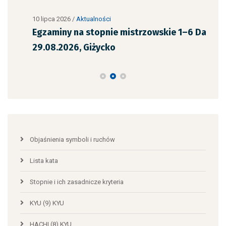
10 lipca 2026
/
Aktualności
30 c
Egzaminy na stopnie mistrzowskie 1–6 Dan
Wyj
29.08.2026, Giżycko
Dzi
Objaśnienia symboli i ruchów
Lista kata
Stopnie i ich zasadnicze kryteria
KYU (9) KYU
HACHI (8) KYU