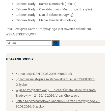
Członek Rady – Bartek Domrazek (Polska)
Członek Rady – Oswaldo Junior Mendonça (Brazylia)
Członek Rady – Daniel Tobias (Urugwaj)
Członek Rady – Maciej Benderski (Polska)
Polski Związek Karate Tradycyjnego jest również członkiem
WBKA,ETKF,ITKF,WFF
OSTATNIE WPISY
Konsultacje DAN 08.08.2026, Kluczbork
Egzaminy na stopnie mistrzowskie 1–6 Dan 29.08.2026,
Giżycko
Wyjazd zorganizowany – Puchar Świata Dzieci w Karate
Tradycyjnym 21-26.10.2026, Vrsar, Chorwacja
Letnie Międzynarodowe Gasshuku Karate Tradycyjnego 26-
30.08.2026, Giżycko