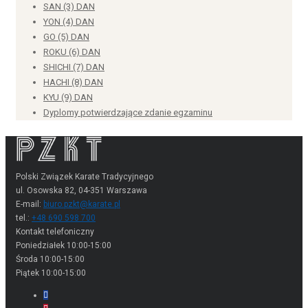
SAN (3) DAN
YON (4) DAN
GO (5) DAN
ROKU (6) DAN
SHICHI (7) DAN
HACHI (8) DAN
KYU (9) DAN
Dyplomy potwierdzające zdanie egzaminu
Polski Związek Karate Tradycyjnego
ul. Osowska 82, 04-351 Warszawa
E-mail:
biuro.pzkt@karate.pl
tel.:
+48 690 598 700
Kontakt telefoniczny
Poniedziałek 10:00-15:00
Środa 10:00-15:00
Piątek 10:00-15:00