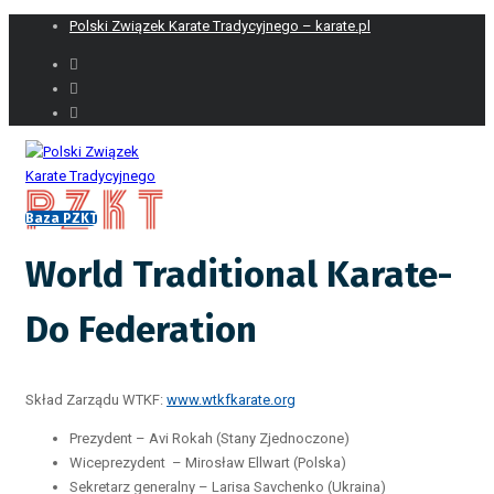
Polski Związek Karate Tradycyjnego – karate.pl
Baza PZKT
World Traditional Karate-
Do Federation
Skład Zarządu WTKF:
www.wtkfkarate.org
Prezydent – Avi Rokah (Stany Zjednoczone)
Wiceprezydent – Mirosław Ellwart (Polska)
Sekretarz generalny – Larisa Savchenko (Ukraina)