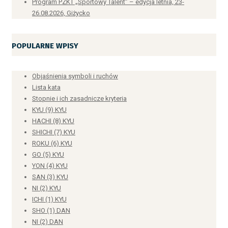
Program PZKT „Sportowy Talent” – edycja letnia, 23-
26.08.2026, Giżycko
POPULARNE WPISY
Objaśnienia symboli i ruchów
Lista kata
Stopnie i ich zasadnicze kryteria
KYU (9) KYU
HACHI (8) KYU
SHICHI (7) KYU
ROKU (6) KYU
GO (5) KYU
YON (4) KYU
SAN (3) KYU
NI (2) KYU
ICHI (1) KYU
SHO (1) DAN
NI (2) DAN