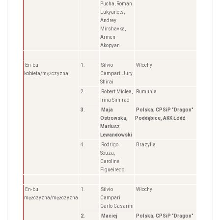
Pucha, Roman
Lukyanets,
Andrey
Mirshavka,
Armen
Akopyan
En-bu
1.
Silvio
Włochy
kobieta/mężczyzna
Campari, Jury
Shirai
2.
Robert Miclea,
Rumunia
Irina Simirad
3.
Maja
Polska; CPSiP "Dragon"
Ostrowska,
Poddębice, AKK Łódź
Mariusz
Lewandowski
4.
Rodrigo
Brazylia
Souza,
Caroline
Figueiredo
En-bu
1.
Silvio
Włochy
mężczyzna/mężczyzna
Campari,
Carlo Casarini
2.
Maciej
Polska; CPSiP "Dragon"