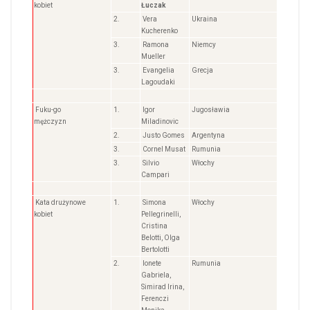
kobiet
Łuczak
2.
Vera
Ukraina
Kucherenko
3.
Ramona
Niemcy
Mueller
3.
Evangelia
Grecja
Lagoudaki
Fuku-go
1.
Igor
Jugosławia
mężczyzn
Miladinovic
2.
Justo Gomes
Argentyna
3.
Cornel Musat
Rumunia
3.
Silvio
Włochy
Campari
Kata drużynowe
1.
Simona
Włochy
kobiet
Pellegrinelli,
Cristina
Belotti, Olga
Bertolotti
2.
Ionete
Rumunia
Gabriela,
Simirad Irina,
Ferenczi