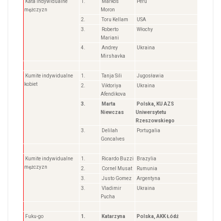
Kata indywidualne
1.
Markos
Peru
mężczyzn
Moron
2.
Toru Kellam
USA
3.
Roberto
Włochy
Mariani
4.
Andrey
Ukraina
Mirshavka
Kumite indywidualne
1.
Tanja Sili
Jugosławia
kobiet
2.
Viktoriya
Ukraina
Afendikova
3.
Marta
Polska, KU AZS
Niewczas
Uniwersytetu
Rzeszowskiego
3.
Delilah
Portugalia
Goncalves
Kumite indywidualne
1.
Ricardo Buzzi
Brazylia
mężczyzn
2.
Cornel Musat
Rumunia
3.
Justo Gomez
Argentyna
3.
Vladimir
Ukraina
Pucha
Fuku-go
1.
Katarzyna
Polska, AKK Łódź