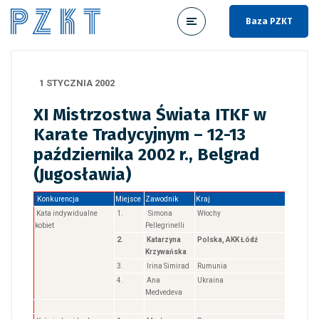
Baza PZKT
1 STYCZNIA 2002
XI Mistrzostwa Świata ITKF w
Karate Tradycyjnym – 12-13
października 2002 r., Belgrad
(Jugosławia)
Konkurencja
Miejsce
Zawodnik
Kraj
Kata indywidualne
1.
Simona
Włochy
kobiet
Pellegrinelli
2.
Katarzyna
Polska, AKK Łódź
Krzywańska
3.
Irina Simirad
Rumunia
4.
Ana
Ukraina
Medvedeva