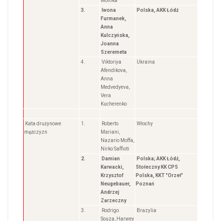
Monika
3.
Iwona
Polska, AKK Łódź
Furmanek,
Anna
Kulczyńska,
Joanna
Szeremeta
4.
Viktoriya
Ukraina
Afendikova,
Anna
Medvedyeva,
Vera
Kucherenko
Kata drużynowe
1.
Roberto
Włochy
mężczyzn
Mariani,
Nazario Moffa,
Nirko Saffioti
2.
Damian
Polska; AKK Łódź,
Karwacki,
Stołeczny KK CPS
Krzysztof
Polska, KKT "Orzeł"
Neugebauer,
Poznań
Andrzej
Zarzeczny
3.
Rodrigo
Brazylia
Souza, Harwey