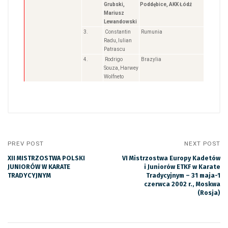
Grubski,
Poddębice, AKK Łódź
Mariusz
Lewandowski
3.
Constantin
Rumunia
Radu, Iulian
Patrascu
4.
Rodrigo
Brazylia
Souza, Harwey
Wolfneto
PREV POST
NEXT POST
XII MISTRZOSTWA POLSKI
VI Mistrzostwa Europy Kadetów
JUNIORÓW W KARATE
i Juniorów ETKF w Karate
TRADYCYJNYM
Tradycyjnym – 31 maja-1
czerwca 2002 r., Moskwa
(Rosja)