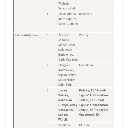
Wolfneto,
Vinicius Pinto
4.
David Aldino,
Indonezja
Indra Saputra,
Rano Gustiano
Kumite drużynowe
1.
Michele
Włochy
Romano,
Matteo Leone,
Stefano De
Bartolomeo,
Carlo Casarini
2.
Blagojce
Macedonia
Andreevski,
Aljosa Nedev,
Dejan Nedev,
Selim Saiti
3.
Jacek
Polska; TS "Sokół-
Dumka,
Syguła" Aleksandrów
Radosław
Łódzki, TS "Sokół-
Olczyk, Jerzy
Syguła" Aleksandrów
Szcząchor,
Łódzki, KK Pruszków,
Łukasz
Kluczborski KK
Wójcik
3.
Vladimir
Ukraina