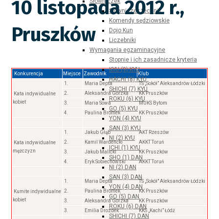
10 listopada 2012 r.,
Słowniczek
Słowniczek technik
Komendy sędziowskie
Pruszków
Dojo Kun
Liczebniki
Wymagania egzaminacyjne
Stopnie i ich zasadnicze kryteria
KYU (9) KYU
Konkurencja
Miejsce
Zawodnik
Klub
HACHI (8) KYU
1.
Maria Depta
TS „Sokół” Aleksandrów Łódzki
SHICHI (7) KYU
2.
Aleksandra Gorzka
KK Pruszków
Kata indywidualne
ROKU (6) KYU
kobiet
3.
Maria Sowa
MUKS Bytom
GO (5) KYU
4.
Paulina Bromek
KK Pruszków
YON (4) KYU
SAN (3) KYU
1.
Jakub Głąb
AKT Rzeszów
NI (2) KYU
2.
Kamil Wardencki
AKKT Toruń
Kata indywidualne
ICHI (1) KYU
mężczyzn
3.
Jakub Malicki
KK Pruszków
SHO (1) DAN
4.
Eryk Sobiechowski
AKKT Toruń
NI (2) DAN
SAN (3) DAN
1.
Maria Depta
TS „Sokół" Aleksandrów Łódzki
YON (4) DAN
2.
Paulina Bromek
KK Pruszków
Kumite indywidualne
GO (5) DAN
kobiet
3.
Aleksandra Gorzka
KK Pruszków
ROKU (6) DAN
3.
Emilia Drozdek
KKS „Kachi” Łódź
SHICHI (7) DAN