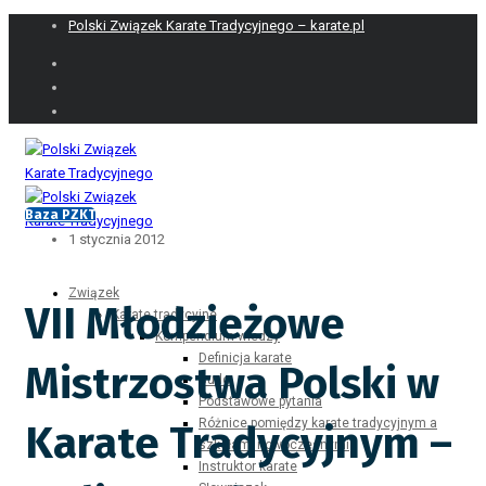
Polski Związek Karate Tradycyjnego – karate.pl
Baza PZKT
1 stycznia 2012
Związek
VII Młodzieżowe
Karate tradycyjne
Kompendium wiedzy
Definicja karate
Mistrzostwa Polski w
Budo
Podstawowe pytania
Różnice pomiędzy karate tradycyjnym a
Karate Tradycyjnym –
szkołami nowoczesnymi
Instruktor karate