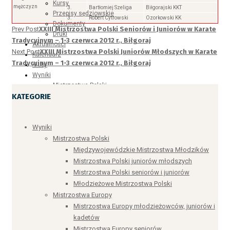
Kursy
mężczyzn
3.
Bartłomiej Szeliga
Biłgorajski KKT
Przepisy sędziowskie
3.
Robert Cytrowski
Ozorkowski KK
Dokumenty
Prev Post
XXIII Mistrzostwa Polski Seniorów i Juniorów w Karate
Druki
Tradycyjnym – 1-3 czerwca 2012 r., Biłgoraj
Aktualności
Next Post
XXIII Mistrzostwa Polski Juniorów Młodszych w Karate
Kalendarz
Tradycyjnym – 1-3 czerwca 2012 r., Biłgoraj
Kluby
Wyniki
Mistrzostwa Polski
KATEGORIE
Mistrzostwa Polski seniorów i juniorów
Mistrzostwa Polski juniorów młodszych
Mistrzostwa Polski senior+
Młodzieżowe Mistrzostwa Polski
Wyniki
Międzywojewódzkie Mistrzostwa Młodzików
Mistrzostwa Polski
Mistrzostwa Europy
Międzywojewódzkie Mistrzostwa Młodzików
Mistrzostwa Europy seniorów
Mistrzostwa Polski juniorów młodszych
Mistrzostwa Europy młodzieżowców, juniorów i
Mistrzostwa Polski seniorów i juniorów
kadetów
Młodzieżowe Mistrzostwa Polski
Otwarte Klubowe Mistrzostwa Europy
Mistrzostwa Europy
Mistrzostwa Świata
Mistrzostwa Europy młodzieżowców, juniorów i
Puchar Polski
kadetów
Indywidualny Puchar Polski w Karate Tradycyjnym
Mistrzostwa Europy seniorów
Drużynowy Puchar Polski Regionów