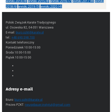
wyniki 2014
(8)
wyniki 2015
(8)
wyniki 2016
(7)
wyniki 2017
(8)
wyniki
2018
(6)
wyniki 2019
(5)
wyniki 2020
(4)
Polski Związek Karate Tradycyjnego
ul. Osowska 82, 04-351 Warszawa
E-mail:
biuro.pzkt@karate.pl
tel.:
+48 690 598 700
Kontakt telefoniczny
Poniedziałek 10:00-15:00
Środa 10:00-15:00
Piątek 10:00-15:00
Adresy e-mail
Biuro:
biuro.pzkt@karate.pl
Prezes PZKT:
neugebauer.instytut@gmail.com