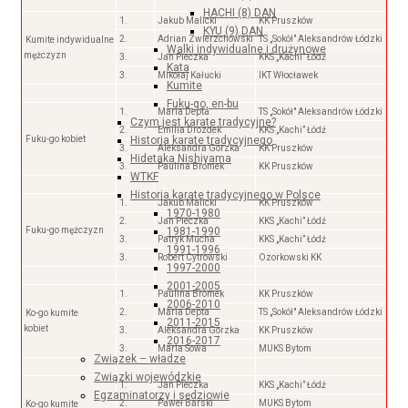
HACHI (8) DAN
1.
Jakub Malicki
KK Pruszków
KYU (9) DAN
2.
Adrian Zwierzchowski
TS „Sokół" Aleksandrów Łódzki
Kumite indywidualne
Walki indywidualne i drużynowe
mężczyzn
3.
Jan Pieczka
KKS „Kachi” Łódź
Kata
3.
Mikołaj Kałucki
IKT Włocławek
Kumite
Fuku-go, en-bu
1.
Maria Depta
TS „Sokół" Aleksandrów Łódzki
Czym jest karate tradycyjne?
2.
Emilia Drozdek
KKS „Kachi” Łódź
Fuku-go kobiet
Historia karate tradycyjnego
3.
Aleksandra Gorzka
KK Pruszków
Hidetaka Nishiyama
3.
Paulina Bromek
KK Pruszków
WTKF
Historia karate tradycyjnego w Polsce
1.
Jakub Malicki
KK Pruszków
1970-1980
2.
Jan Pieczka
KKS „Kachi” Łódź
Fuku-go mężczyzn
1981-1990
3.
Patryk Mucha
KKS „Kachi” Łódź
1991-1996
3.
Robert Cytrowski
Ozorkowski KK
1997-2000
2001-2005
1.
Paulina Bromek
KK Pruszków
2006-2010
2.
Maria Depta
TS „Sokół" Aleksandrów Łódzki
Ko-go kumite
2011-2015
kobiet
3.
Aleksandra Gorzka
KK Pruszków
2016-2017
3.
Maria Sowa
MUKS Bytom
Związek – władze
Związki wojewódzkie
1.
Jan Pieczka
KKS „Kachi” Łódź
Egzaminatorzy i sędziowie
2.
Paweł Barski
MUKS Bytom
Ko-go kumite