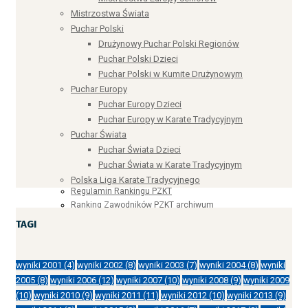
Puchar Polski Dzieci
Mistrzostwa Świata
Puchar Polski w Kumite Drużynowym
Puchar Polski
Puchar Europy
Drużynowy Puchar Polski Regionów
Puchar Europy Dzieci
Puchar Polski Dzieci
Puchar Europy w Karate Tradycyjnym
Puchar Polski w Kumite Drużynowym
Puchar Świata
Puchar Europy
Puchar Świata Dzieci
Puchar Europy Dzieci
Puchar Świata w Karate Tradycyjnym
Puchar Europy w Karate Tradycyjnym
Polska Liga Karate Tradycyjnego
Puchar Świata
Sportdata archiwum
Puchar Świata Dzieci
Turniej Generator
Ranking PZKT
Puchar Świata w Karate Tradycyjnym
Ranking Zawodników PZKT
Polska Liga Karate Tradycyjnego
Regulamin Rankingu PZKT
Ranking Zawodników PZKT archiwum
Senior
TAGI
Młodzieżowiec
Junior
Juniorzy młodsi
wyniki 2001
(4)
wyniki 2002
(8)
wyniki 2003
(7)
wyniki 2004
(8)
wyniki
Kontakt
2005
(8)
wyniki 2006
(12)
wyniki 2007
(10)
wyniki 2008
(9)
wyniki 2009
Turniej Generator
(10)
wyniki 2010
(9)
wyniki 2011
(11)
wyniki 2012
(10)
wyniki 2013
(9)