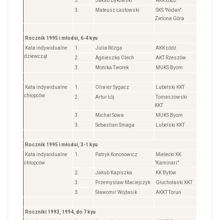
3.
Jakub Bykowski
AKK Łódź
3.
Mateusz Łastowski
SKS "Nidan"
Zielona Góra
Rocznik 1995 i młodsi, 6-4 kyu
Kata indywidualne
1.
Julia Rózga
AKK Łódź
dziewcząt
2.
Agnieszka Olech
AKT Rzeszów
3.
Monika Tworek
MUKS Byom
Kata indywidualne
1.
Oliwier Sygacz
Lubelski KKT
chłopców
2.
Artur Łój
Tomaszowski
KKT
3.
Michał Sowa
MUKS Byom
3.
Sebastian Smaga
Lubelski KKT
Rocznik 1995 i młodsi, 3-1 kyu
Kata indywidualne
1.
Patryk Kononowicz
Mielecki KK
chłopców
"Kaminari"
2.
Jakub Kapiszka
KK Bytów
3.
Przemysław Maciejczyk
Głuchołaski KKT
3.
Sławomir Wojtasik
AKKT Toruń
Roczniki 1993, 1994, do 7 kyu