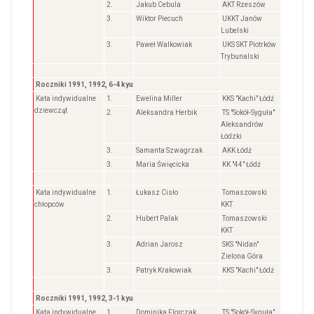
2.
Jakub Cebula
AKT Rzeszów
3.
Wiktor Piecuch
UKKT Janów
Lubelski
3.
Paweł Walkowiak
UKS SKT Piotrków
Trybunalski
Roczniki 1991, 1992, 6-4 kyu
Kata indywidualne
1.
Ewelina Miller
KKS "Kachi" Łódź
dziewcząt
2.
Aleksandra Herbik
TS "Sokół-Syguła"
Aleksandrów
Łódzki
3.
Samanta Szwagrzak
AKK Łódź
3.
Maria Święcicka
KK "44" Łódź
Kata indywidualne
1.
Łukasz Cisło
Tomaszowski
chłopców
KKT
2.
Hubert Palak
Tomaszowski
KKT
3.
Adrian Jarosz
SKS "Nidan"
Zielona Góra
3.
Patryk Krakowiak
KKS "Kachi" Łódź
Roczniki 1991, 1992, 3-1 kyu
Kata indywidualne
1.
Dominika Florczak
TS "Sokół-Syguła"