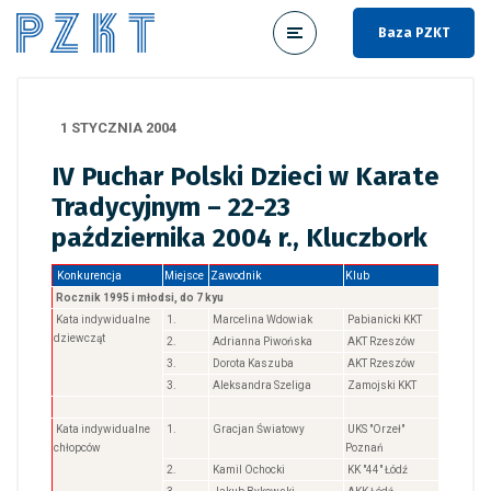
Baza PZKT
1 STYCZNIA 2004
IV Puchar Polski Dzieci w Karate
Tradycyjnym – 22-23
października 2004 r., Kluczbork
Konkurencja
Miejsce
Zawodnik
Klub
Rocznik 1995 i młodsi, do 7 kyu
Kata indywidualne
1.
Marcelina Wdowiak
Pabianicki KKT
dziewcząt
2.
Adrianna Piwońska
AKT Rzeszów
3.
Dorota Kaszuba
AKT Rzeszów
3.
Aleksandra Szeliga
Zamojski KKT
Kata indywidualne
1.
Gracjan Światowy
UKS "Orzeł"
chłopców
Poznań
2.
Kamil Ochocki
KK "44" Łódź