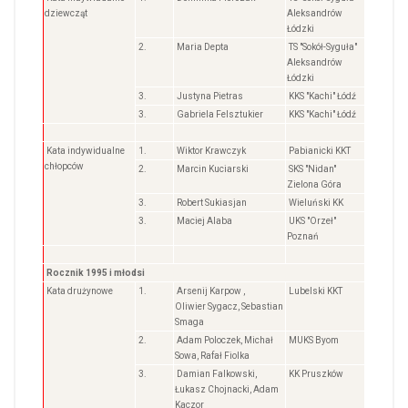
dziewcząt
Aleksandrów
Łódzki
2.
Maria Depta
TS "Sokół-Syguła"
Aleksandrów
Łódzki
3.
Justyna Pietras
KKS "Kachi" Łódź
3.
Gabriela Felsztukier
KKS "Kachi" Łódź
Kata indywidualne
1.
Wiktor Krawczyk
Pabianicki KKT
chłopców
2.
Marcin Kuciarski
SKS "Nidan"
Zielona Góra
3.
Robert Sukiasjan
Wieluński KK
3.
Maciej Alaba
UKS "Orzeł"
Poznań
Rocznik 1995 i młodsi
Kata drużynowe
1.
Arsenij Karpow ,
Lubelski KKT
Oliwier Sygacz, Sebastian
Smaga
2.
Adam Poloczek, Michał
MUKS Byom
Sowa, Rafał Fiolka
3.
Damian Falkowski,
KK Pruszków
Łukasz Chojnacki, Adam
Kaczor