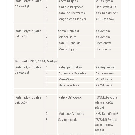
Kata indywidualne
1.
Aneta Krupiak
MUKS Bytom
dziewcząt
2.
Klaudia Rzepecka
Ozorkowski KK
3.
Karolina Owczarek
KKS "Kachi" Łódź
3.
Magdalena Ciebiera
AKT Rzeszów
Kata indywidualne
1.
Senta Zieliński
KK Wesoła
chłopców
2.
Michał Bojko
KK Wesoła
3.
Kamil Tucholski
Chocianów
3.
Marek Kopyra
Chocianów
Roczniki 1993, 1994, 6-4 kyu
Kata indywidualne
1.
Patrycja Blindow
KK Wejherowo
dziewcząt
2.
Agnieszka Sajdutka
AKT Rzeszów
3.
Maria Sowa
MUKS Byom
3.
Natalia Kolasa
KK "44" Łódź
Kata indywidualne
1.
Patryk Bińkowski
TS "Sokół-Syguła"
chłopców
Aleksandrów
Łódzki
2.
Mateusz Gajewski
KKS "Kachi" Łódź
3.
Szymon Łaski
TS "Sokół-Syguła"
Aleksandrów
Łódzki