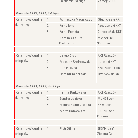
3.
Bartłomiej Szeliga
Zamojski KKT
Roczniki 1993, 1994, 3-1 kyu
Kata indywidualne
1.
Agnieszka Maciejczyk
Głuchołaski KKT
dziewcząt
2.
Anna Icha
Rzeszowski KKT
3.
Anna Preneta
Zakopiański KKT
3.
Kamila Azzurra-
Mielecki KK
Posłuszna
"Kaminari"
Kata indywidualne
1.
Jakub Głąb
AKT Rzeszów
chłopców
2.
Mateusz Szelągowski
Lubelski KKT
3.
Jan Pieczka
KKS "Kachi" Łódź
3.
Dominik Kacprzak
Ozorkowski KK
Roczniki 1991, 1992, do 7 kyu
Kata indywidualne
1.
Irmina Barkowska
AKT Rzeszów
dziewcząt
2.
Sandra Janicka
MUKS Byom
3.
Monika Staniszewska
KK Wesoła
3.
Marta Dankowska
UKS "Orzeł"
Poznań
Kata indywidualne
1.
Piotr Bilman
SKS "Nidan"
chłopców
Zielona Góra