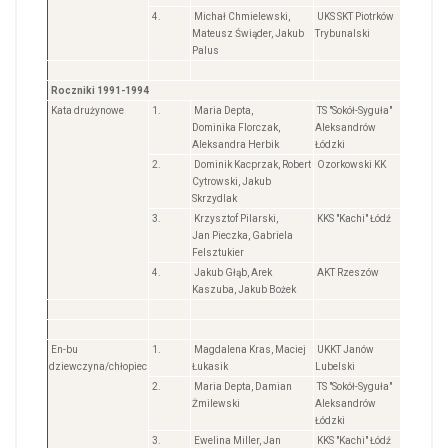
4.
Michał Chmielewski,
UKS SKT Piotrków
Mateusz Świąder, Jakub
Trybunalski
Palus
Roczniki 1991-1994
Kata drużynowe
1.
Maria Depta,
TS "Sokół-Syguła"
Dominika Florczak,
Aleksandrów
Aleksandra Herbik
Łódzki
2.
Dominik Kacprzak, Robert
Ozorkowski KK
Cytrowski, Jakub
Skrzydlak
3.
Krzysztof Pilarski,
KKS "Kachi" Łódź
Jan Pieczka, Gabriela
Felsztukier
4.
Jakub Głąb, Arek
AKT Rzeszów
Kaszuba, Jakub Bożek
En-bu
1.
Magdalena Kras, Maciej
UKKT Janów
dziewczyna/chłopiec
Łukasik
Lubelski
2.
Maria Depta, Damian
TS "Sokół-Syguła"
Żmilewski
Aleksandrów
Łódzki
3.
Ewelina Miller, Jan
KKS "Kachi" Łódź