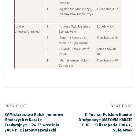
Pieczka
4.
Agnieszka Maciejczyk,
Głuchołaski KKT
Przemysław Maciejczyk
En-bu
1.
Tomasz Styk, Mateusz
Lubelski KKT
chłopiec/chłopiec
Szelągowski
2.
Dominik Kacprzak,
Ozorkowski KK I
Mateusz Jęczkowski
3.
Łukasz Cisło, Hubert
Tomaszowski
Palak
KKT
4.
Michał Kempa, Robert
Ozorkowski KK II
Cytrowski
PREV POST
NEXT POST
XV Mistrzostwa Polski Juniorów
II Puchar Polski w Kumite
Młodszych w Karate
Drużynowym MAZOVIA KARATE
Tradycyjnym – 24 25 września
CUP – 13 listopada 2004 r.,
2004 r., Ożarów Mazowiecki
Sulejówek