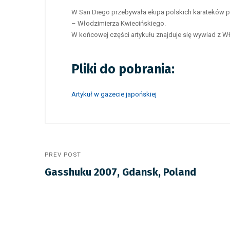
W San Diego przebywała ekipa polskich karateków p
– Włodzimierza Kwiecińskiego.
W końcowej części artykułu znajduje się wywiad z 
Pliki do pobrania:
Artykuł w gazecie japońskiej
PREV POST
Gasshuku 2007, Gdansk, Poland
10 lipca 2026
/
Aktualności
Egzaminy na stopnie