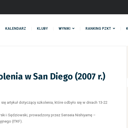
KALENDARZ
KLUBY
WYNIKI
RANKING PZKT
lenia w San Diego (2007 r.)
ię artykuł dotyczący szkolenia, które odbyło się w dniach 13-22
ski i Sędziowski, prowadzony przez Senseia Nishiyamę –
yjnego (ITKF).