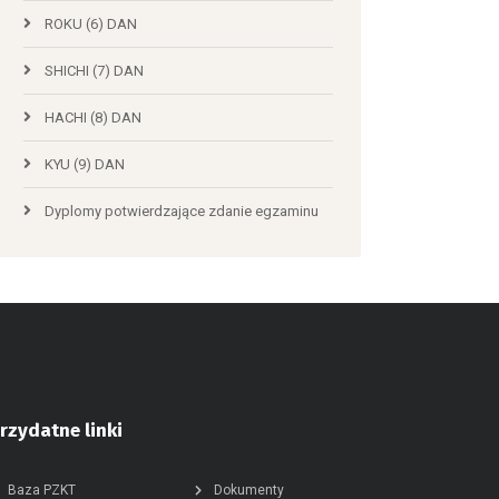
ROKU (6) DAN
SHICHI (7) DAN
HACHI (8) DAN
KYU (9) DAN
Dyplomy potwierdzające zdanie egzaminu
rzydatne linki
Baza PZKT
Dokumenty