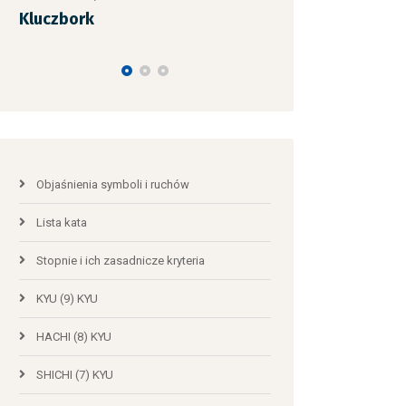
rk
mistrzowskie 1–6 Dan
29.08.2026, Giżycko
Objaśnienia symboli i ruchów
Lista kata
Stopnie i ich zasadnicze kryteria
KYU (9) KYU
HACHI (8) KYU
SHICHI (7) KYU