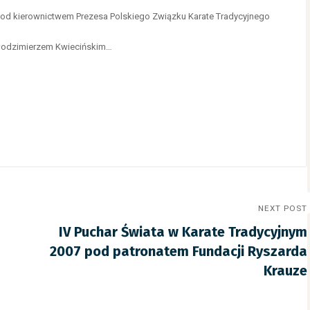
od kierownictwem Prezesa Polskiego Związku Karate Tradycyjnego
Włodzimierzem Kwiecińskim…
NEXT POST
IV Puchar Świata w Karate Tradycyjnym
2007 pod patronatem Fundacji Ryszarda
Krauze
30 czerwca 2026
/
Aktualności
16 lipca 202
Wyjazd zorganizowany – Puchar
Konsulta