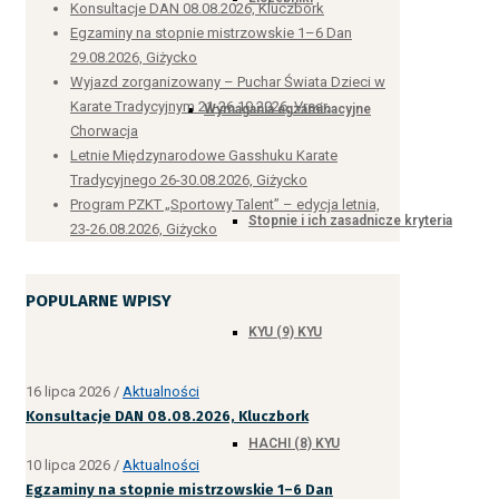
Konsultacje DAN 08.08.2026, Kluczbork
Egzaminy na stopnie mistrzowskie 1–6 Dan
29.08.2026, Giżycko
Wyjazd zorganizowany – Puchar Świata Dzieci w
Karate Tradycyjnym 21-26.10.2026, Vrsar,
Wymagania egzaminacyjne
Chorwacja
Letnie Międzynarodowe Gasshuku Karate
Tradycyjnego 26-30.08.2026, Giżycko
Program PZKT „Sportowy Talent” – edycja letnia,
Stopnie i ich zasadnicze kryteria
23-26.08.2026, Giżycko
POPULARNE WPISY
KYU (9) KYU
16 lipca 2026
/
Aktualności
Konsultacje DAN 08.08.2026, Kluczbork
HACHI (8) KYU
10 lipca 2026
/
Aktualności
Egzaminy na stopnie mistrzowskie 1–6 Dan