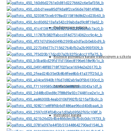
Podstawowe pytania
Różnice pomiędzy karate tradycyjnym a szkoł
nowoczesnymi
Instruktor karate