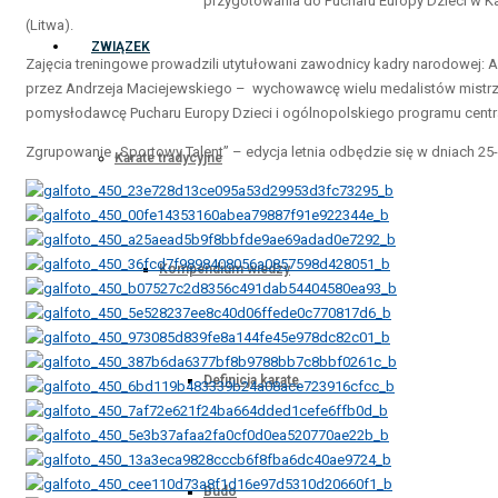
przygotowania do Pucharu Europy Dzieci w Kar
(Litwa).
ZWIĄZEK
Zajęcia treningowe prowadzili utytułowani zawodnicy kadry narodowej: 
przez Andrzeja Maciejewskiego – wychowawcę wielu medalistów mistrzost
pomysłodawcę Pucharu Europy Dzieci i ogólnopolskiego programu centr
Zgrupowanie „Sportowy Talent” – edycja letnia odbędzie się w dniach 25-3
Karate tradycyjne
Kompendium wiedzy
Definicja karate
Budo