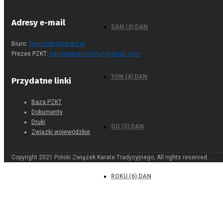
Adresy e-mail
SAN (3) DAN
Biuro:
biuro.pzkt@karate.pl
Prezes PZKT:
neugebauer.instytut@gmail.com
YON (4) DAN
Przydatne linki
Baza PZKT
Dokumenty
Druki
GO (5) DAN
Związki wojewódzkie
Copyright 2021 Polski Związek Karate Tradycyjnego, All rights reserved.
ROKU (6) DAN