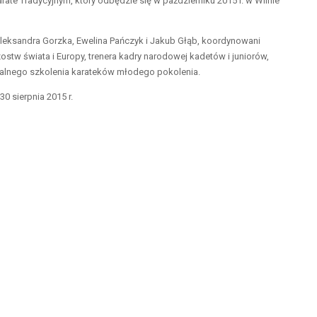
ate Tradycyjnym, który odbędzie się w październiku 2015 r. w Wilnie
Aleksandra Gorzka, Ewelina Pańczyk i Jakub Głąb, koordynowani
w świata i Europy, trenera kadry narodowej kadetów i juniorów,
alnego szkolenia karateków młodego pokolenia.
0 sierpnia 2015 r.