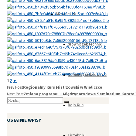
Słowniczek
Słowniczek technik
Komendy sędziowskie
1
2
►
Prev Post
Regionalny Kurs Mistrzowski w Wieliczce
Next Post
Zmiana programu – Międzynarodowe Seminarium Karate 
Dojo Kun
OSTATNIE WPISY
Liczebniki