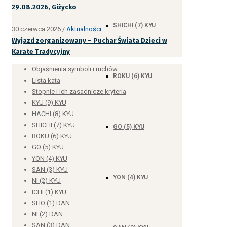
29.08.2026, Giżycko
SHICHI (7) KYU
30 czerwca 2026
/
Aktualności
Wyjazd zorganizowany – Puchar Świata Dzieci w
Karate Tradycyjny
Objaśnienia symboli i ruchów
ROKU (6) KYU
Lista kata
Stopnie i ich zasadnicze kryteria
KYU (9) KYU
HACHI (8) KYU
SHICHI (7) KYU
GO (5) KYU
ROKU (6) KYU
GO (5) KYU
YON (4) KYU
SAN (3) KYU
YON (4) KYU
NI (2) KYU
ICHI (1) KYU
SHO (1) DAN
NI (2) DAN
SAN (3) DAN