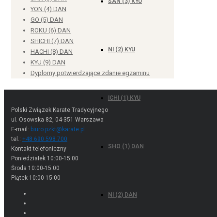
SAN (3) KYU
YON (4) DAN
GO (5) DAN
ROKU (6) DAN
SHICHI (7) DAN
NI (2) KYU
HACHI (8) DAN
KYU (9) DAN
Dyplomy potwierdzające zdanie egzaminu
ICHI (1) KYU
Polski Związek Karate Tradycyjnego
ul. Osowska 82, 04-351 Warszawa
E-mail:
biuro.pzkt@karate.pl
tel.:
+48 690 598 700
SHO (1) DAN
Kontakt telefoniczny
Poniedziałek 10:00-15:00
Środa 10:00-15:00
Piątek 10:00-15:00
NI (2) DAN