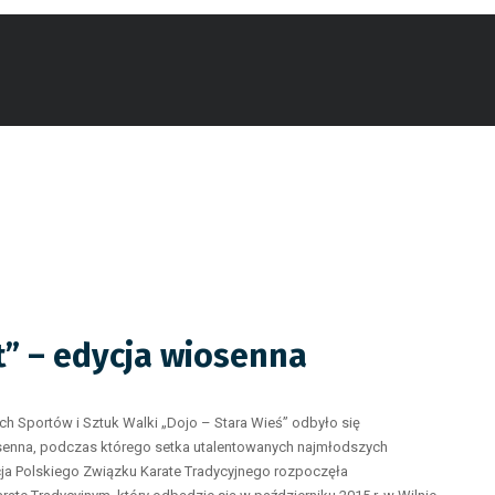
” – edycja wiosenna
h Sportów i Sztuk Walki „Dojo – Stara Wieś” odbyło się
senna, podczas którego setka utalentowanych najmłodszych
acja Polskiego Związku Karate Tradycyjnego rozpoczęła