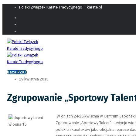
Polski Związek Karate Tradycyjnego – karate.pl
Baza PZKT
29 kwietnia 2015
Zgrupowanie „Sportowy Talent
W dniach 24-26 kwietnia w Centrum Japońskic
Zgrupowanie „Sportowy Talent” – edycja wio
polskich karateków jako oficjalna reprezent