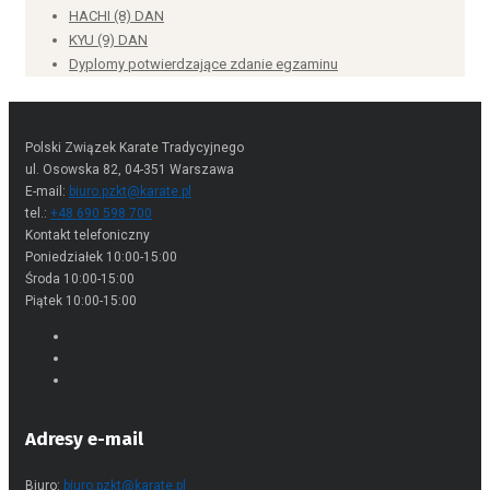
HACHI (8) DAN
KYU (9) DAN
Dyplomy potwierdzające zdanie egzaminu
Polski Związek Karate Tradycyjnego
ul. Osowska 82, 04-351 Warszawa
E-mail:
biuro.pzkt@karate.pl
tel.:
+48 690 598 700
Kontakt telefoniczny
Poniedziałek 10:00-15:00
Środa 10:00-15:00
Piątek 10:00-15:00
Adresy e-mail
Biuro:
biuro.pzkt@karate.pl