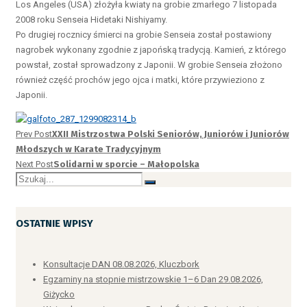
Los Angeles (USA) złożyła kwiaty na grobie zmarłego 7 listopada
2008 roku Senseia Hidetaki Nishiyamy.
Po drugiej rocznicy śmierci na grobie Senseia został postawiony
nagrobek wykonany zgodnie z japońską tradycją. Kamień, z którego
powstał, został sprowadzony z Japonii. W grobie Senseia złożono
również część prochów jego ojca i matki, które przywieziono z
Japonii.
Prev Post
XXII Mistrzostwa Polski Seniorów, Juniorów i Juniorów
Młodszych w Karate Tradycyjnym
Next Post
Solidarni w sporcie – Małopolska
OSTATNIE WPISY
Konsultacje DAN 08.08.2026, Kluczbork
Egzaminy na stopnie mistrzowskie 1–6 Dan 29.08.2026,
Giżycko