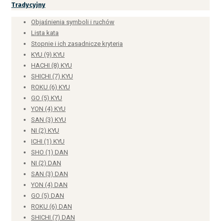
Tradycyjny
Objaśnienia symboli i ruchów
Lista kata
Stopnie i ich zasadnicze kryteria
KYU (9) KYU
HACHI (8) KYU
SHICHI (7) KYU
ROKU (6) KYU
GO (5) KYU
YON (4) KYU
SAN (3) KYU
NI (2) KYU
ICHI (1) KYU
SHO (1) DAN
NI (2) DAN
SAN (3) DAN
YON (4) DAN
GO (5) DAN
ROKU (6) DAN
SHICHI (7) DAN