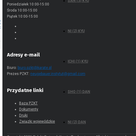
SAN (3) KYU
Copyright 2021 Polski Związek Karate Tradycyjnego, All rights reserved.
NI (2) KYU
ICHI (1) KYU
SHO (1) DAN
NI (2) DAN