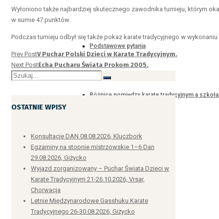
Wyłoniono także najbardziej skutecznego zawodnika turnieju, którym okaz
w sumie 47 punktów.
Podczas turnieju odbył się także pokaz karate tradycyjnego w wykonaniu 
Podstawowe pytania
Prev Post
V Puchar Polski Dzieci w Karate Tradycyjnym.
Next Post
Echa Pucharu Świata Prokom 2005.
Różnice pomiędzy karate tradycyjnym a szkoł
OSTATNIE WPISY
Konsultacje DAN 08.08.2026, Kluczbork
nowoczesnymi
Egzaminy na stopnie mistrzowskie 1–6 Dan
29.08.2026, Giżycko
Wyjazd zorganizowany – Puchar Świata Dzieci w
Karate Tradycyjnym 21-26.10.2026, Vrsar,
Chorwacja
Instruktor karate
Letnie Międzynarodowe Gasshuku Karate
Tradycyjnego 26-30.08.2026, Giżycko