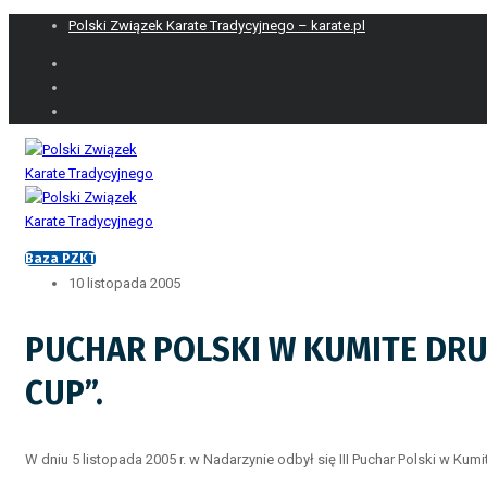
Polski Związek Karate Tradycyjnego – karate.pl
Baza PZKT
10 listopada 2005
PUCHAR POLSKI W KUMITE DR
CUP”.
W dniu 5 listopada 2005 r. w Nadarzynie odbył się III Puchar Polski w 