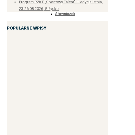
Program PZKT „Sportowy Talent” – edycja letnia,
23-26.08.2026, Giżycko
Słowniczek
POPULARNE WPISY
Słowniczek technik
Komendy sędziowskie
Objaśnienia symboli i ruchów
Lista kata
Stopnie i ich zasadnicze kryteria
KYU (9) KYU
Dojo Kun
HACHI (8) KYU
SHICHI (7) KYU
ROKU (6) KYU
GO (5) KYU
Liczebniki