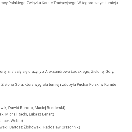
acy Polskiego Związku Karate Tradycyjnego.W tegorocznym turnieju
ej znalazły się drużyny z Aleksandrowa Łódzkiego, Zielonej Góry,
Zielona Góra, która wygrała turniej i zdobyła Puchar Polski w Kumite
cowik, Dawid Borodo, Maciej Benderski)
k, Michał Racki, Łukasz Lenart)
 Jacek Welfle)
wski, Bartosz Żbikowski, Radosław Grzechnik)