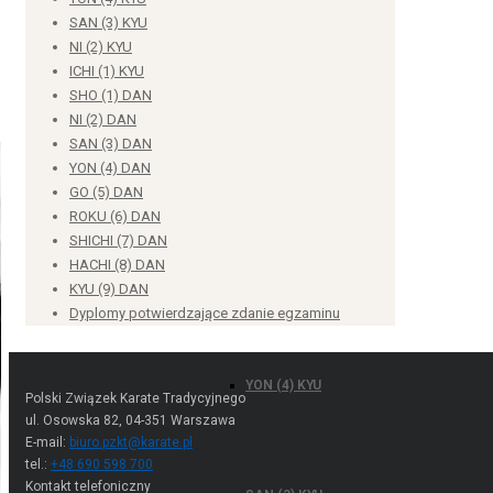
Poniedziałek 10:00-15:00
Środa 10:00-15:00
SHICHI (7) KYU
Piątek 10:00-15:00
ROKU (6) KYU
Adresy e-mail
Biuro:
biuro.pzkt@karate.pl
Prezes PZKT:
neugebauer.instytut@gmail.com
GO (5) KYU
Przydatne linki
Baza PZKT
YON (4) KYU
Dokumenty
Druki
Związki wojewódzkie