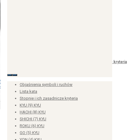
YON (4) KYU
SAN (3) KYU
NI (2) KYU
ICHI (1) KYU
SHO (1) DAN
Wymagania egzaminacyjne
NI (2) DAN
SAN (3) DAN
YON (4) DAN
GO (5) DAN
Stopnie i ich zasadnicze kryteria
ROKU (6) DAN
SHICHI (7) DAN
HACHI (8) DAN
KYU (9) DAN
Dyplomy potwierdzające zdanie egzaminu
KYU (9) KYU
Polski Związek Karate Tradycyjnego
ul. Osowska 82, 04-351 Warszawa
HACHI (8) KYU
E-mail:
biuro.pzkt@karate.pl
tel.:
+48 690 598 700
Kontakt telefoniczny