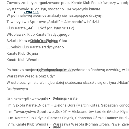
Zawody zostały zorganizowane przez Karate Klub Pruszków przy współpr
wystartowało 16 drużyn, stoczono 104 pojedynki kumite.
ZWIĄZEK
W półfinałowej ósemce znalazły się następujące drużyny:
Towarzystwo Sportowe „Sokół” – Aleksandrów Łódzki
Klub Karate „44” – Łódź (drużyny Nr 1 i 2)
Włocławski Klub Karate Tradycyjnego
Szkoła Karate „Nida” – Zielona Góra
Karate tradycyjne
Lubelski Klub Karate Tradycyjnego
Karate Klub Gdynia
Karate Klub Wesoła
Po bardzo pasjonujących pojedynkach wyłoniono finałową czwórkę, w któr
Kompendium wiedzy
Warszawy Wesoła oraz Gdyni.
W ostatecznym starciu najbardziej skuteczna okazała się drużyna „Nidan” 
Drużynowym.
Definicja karate
Oto szczegółowe wyniki:
I m. Szkoła Karate „Nidan” – Zielona Góra (Marcin Kotas, Sebastian Koń
II m. Towarzystwo Sportowe „Sokół” – Aleksandrów Łódzki (Michał Kłysia
III m. Karate Klub Gdynia (Bartosz Chyrek, Sebastian Górski, Dariusz Brud,
IV m. Karate Klub Wesoła – Warszawa Wesoła (Roman Urban, Paweł Zale
Budo