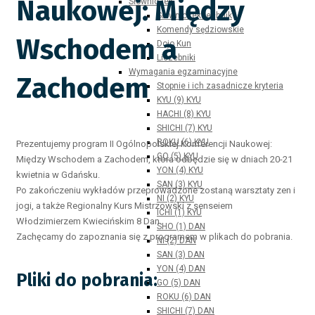
Naukowej: Między
Słowniczek
Słowniczek technik
Komendy sędziowskie
Wschodem a
Dojo Kun
Liczebniki
Wymagania egzaminacyjne
Zachodem
Stopnie i ich zasadnicze kryteria
KYU (9) KYU
HACHI (8) KYU
SHICHI (7) KYU
ROKU (6) KYU
Prezentujemy program II Ogólnopolskiej Konferencji Naukowej:
GO (5) KYU
Między Wschodem a Zachodem, która odbędzie się w dniach 20-21
YON (4) KYU
kwietnia w Gdańsku.
SAN (3) KYU
Po zakończeniu wykładów przeprowadzone zostaną warsztaty zen i
NI (2) KYU
jogi, a także Regionalny Kurs Mistrzowski z senseiem
ICHI (1) KYU
Włodzimierzem Kwiecińskim 8 Dan.
SHO (1) DAN
Zachęcamy do zapoznania się z programem w plikach do pobrania.
NI (2) DAN
SAN (3) DAN
YON (4) DAN
Pliki do pobrania:
GO (5) DAN
ROKU (6) DAN
SHICHI (7) DAN