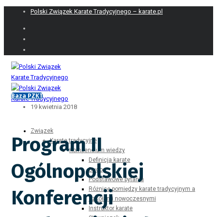
Polski Związek Karate Tradycyjnego – karate.pl
Baza PZKT
19 kwietnia 2018
Związek
Program II
Karate tradycyjne
Kompendium wiedzy
Definicja karate
Ogólnopolskiej
Budo
Podstawowe pytania
Różnice pomiędzy karate tradycyjnym a
Konferencji
szkołami nowoczesnymi
Instruktor karate