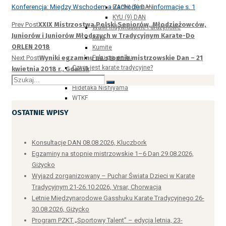
Konferencja: Między Wschodem a Zachodem – informacje s. 1
HACHI (8) DAN
KYU (9) DAN
Prev Post
XXIX Mistrzostwa Polski Seniorów, Młodzieżowców,
Walki indywidualne i drużynowe
Juniorów i Juniorów Młodszych w Tradycyjnym Karate-Do
Kata
ORLEN 2018
Kumite
Next Post
Wyniki egzaminu na stopnie mistrzowskie Dan – 21
Fuku-go, en-bu
Czym jest karate tradycyjne?
kwietnia 2018 r., Gdańsk
Historia karate tradycyjnego
Hidetaka Nishiyama
WTKF
Historia karate tradycyjnego w Polsce
OSTATNIE WPISY
1970-1980
1981-1990
1991-1996
Konsultacje DAN 08.08.2026, Kluczbork
1997-2000
Egzaminy na stopnie mistrzowskie 1–6 Dan 29.08.2026,
2001-2005
Giżycko
2006-2010
Wyjazd zorganizowany – Puchar Świata Dzieci w Karate
2011-2015
Tradycyjnym 21-26.10.2026, Vrsar, Chorwacja
2016-2017
Letnie Międzynarodowe Gasshuku Karate Tradycyjnego 26-
Związek – władze
30.08.2026, Giżycko
Związki wojewódzkie
Egzaminatorzy i sędziowie
Program PZKT „Sportowy Talent” – edycja letnia, 23-