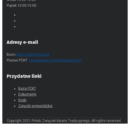
Poniedziałek 10:00-15:00
Środa 10:00-15:00
Piątek 10:00-15:00
Adresy e-mail
Biuro:
biuro.pzkt@karate.pl
Prezes PZKT:
neugebauer.instytut@gmail.com
Przydatne linki
Baza PZKT
Dokumenty
Druki
Związki wojewódzkie
Copyright 2021 Polski Związek Karate Tradycyjnego, All rights reserved.