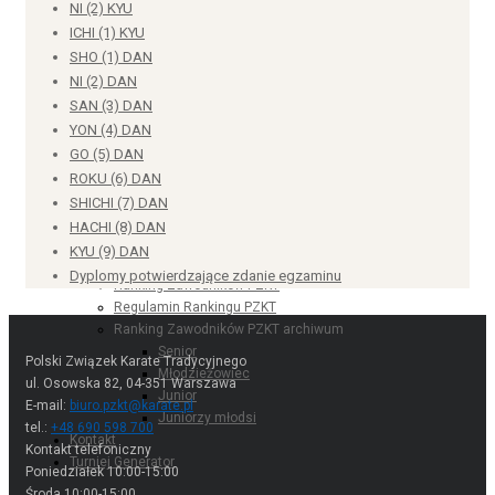
SAN (3) KYU
Puchar Polski Dzieci
NI (2) KYU
Puchar Polski w Kumite Drużynowym
ICHI (1) KYU
Puchar Europy
SHO (1) DAN
Puchar Europy Dzieci
NI (2) DAN
Puchar Europy w Karate Tradycyjnym
SAN (3) DAN
Puchar Świata
Puchar Świata Dzieci
YON (4) DAN
Puchar Świata w Karate Tradycyjnym
GO (5) DAN
Polska Liga Karate Tradycyjnego
ROKU (6) DAN
Sportdata archiwum
SHICHI (7) DAN
Turniej Generator
HACHI (8) DAN
Ranking PZKT
KYU (9) DAN
Ranking Zawodników PZKT
Dyplomy potwierdzające zdanie egzaminu
Regulamin Rankingu PZKT
Ranking Zawodników PZKT archiwum
Senior
Młodzieżowiec
Polski Związek Karate Tradycyjnego
Junior
ul. Osowska 82, 04-351 Warszawa
Juniorzy młodsi
E-mail:
biuro.pzkt@karate.pl
Kontakt
tel.:
+48 690 598 700
Turniej Generator
Kontakt telefoniczny