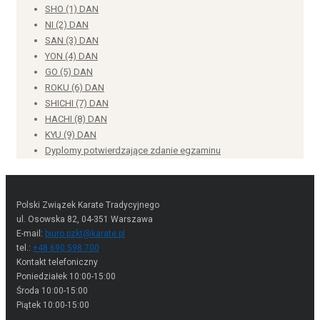
SHO (1) DAN
NI (2) DAN
SAN (3) DAN
YON (4) DAN
GO (5) DAN
ROKU (6) DAN
SHICHI (7) DAN
HACHI (8) DAN
KYU (9) DAN
Dyplomy potwierdzające zdanie egzaminu
Polski Związek Karate Tradycyjnego
ul. Osowska 82, 04-351 Warszawa
E-mail:
biuro.pzkt@karate.pl
tel.:
+48 690 598 700
Kontakt telefoniczny
Poniedziałek 10:00-15:00
Środa 10:00-15:00
Piątek 10:00-15:00