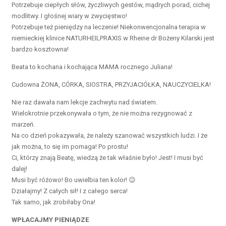
Potrzebuje ciepłych słów, życzliwych gestów, mądrych porad, cichej
modlitwy. I głośnej wiary w zwycięstwo!
Potrzebuje też pieniędzy na leczenie! Niekonwencjonalna terapia w
niemieckiej klinice NATURHEILPRAXIS w Rheine dr Bożeny Kilarski jest
bardzo kosztowna!
Beata to kochana i kochająca MAMA rocznego Juliana!
Cudowna ŻONA, CÓRKA, SIOSTRA, PRZYJACIÓŁKA, NAUCZYCIELKA!
Nie raz dawała nam lekcje zachwytu nad światem.
Wielokrotnie przekonywała o tym, że nie można rezygnować z
marzeń.
Na co dzień pokazywała, że należy szanować wszystkich ludzi. I że
jak można, to się im pomaga! Po prostu!
Ci, którzy znają Beatę, wiedzą że tak właśnie było! Jest! I musi być
dalej!
Musi być różowo! Bo uwielbia ten kolor! 😉
Działajmy! Z całych sił! I z całego serca!
Tak samo, jak zrobiłaby Ona!
WPŁACAJMY PIENIĄDZE