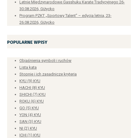
Letnie Międzynarodowe Gasshuku Karate Tradycyjnego 26-
30.08.2026, Giżycko
Program PZKT „Sportowy Talent” – edycja letnia, 23-
26.08.2026, Giżycko
POPULARNE WPISY
Objaśnienia symboli i ruchów
Lista kata
Stopnie i ich zasadnicze kryteria
KYU (9) KYU
HACHI (8) KYU
SHICHI (7) KYU
ROKU (6) KYU
GO (5) KYU
YON (4) KYU
SAN (3) KYU
NI (2) KYU
ICHI (1) KYU