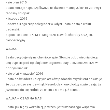
• sierpień 2015
Beata zostaje najszczęśliwszą na świecie mamą! Julian to zdrowy i
radosny chłopak!
• listopad 2015
Podczas Biegu Niepodległości w Gdyni Beata dostaje ataku
padaczki.
Szpital. Badania. TK. MRI. Diagnoza: Nawrót choroby. Guz jest
nieoperacyjny.
WALKA
Beata decyduje się na chemioterapię. Stosuje odpowiednią dietę,
znajduje się pod opieką bioenergoterapeuty. Leczenie zmierza w
dobrym kierunku.
• sierpień – wrzesień 2016
Beata doświadcza kolejnych ataków padaczki. Wynik MRI pokazuje,
że guz bardzo się rozwinął. Neurolodzy i onkolodzy stwierdzają, że
już nic nie da się zrobić, że chemia nie ma już sensu…
WALKA – CZAS NA NAS!
Beata, jak nigdy wcześniej, potrzebuje teraz naszego wsparcia!