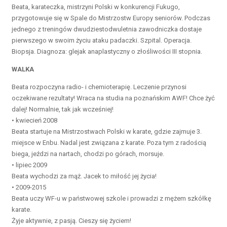
Beata, karateczka, mistrzyni Polski w konkurencji Fukugo,
przygotowuje się w Spale do Mistrzostw Europy seniorów. Podczas
jednego z treningów dwudziestodwuletnia zawodniczka dostaje
pierwszego w swoim życiu ataku padaczki. Szpital. Operacja.
Biopsja. Diagnoza: glejak anaplastyczny o złośliwości III stopnia.
WALKA
Beata rozpoczyna radio- i chemioterapię. Leczenie przynosi
oczekiwane rezultaty! Wraca na studia na poznańskim AWF! Chce żyć
dalej! Normalnie, tak jak wcześniej!
• kwiecień 2008
Beata startuje na Mistrzostwach Polski w karate, gdzie zajmuje 3.
miejsce w Enbu. Nadal jest związana z karate. Poza tym z radością
biega, jeździ na nartach, chodzi po górach, morsuje.
• lipiec 2009
Beata wychodzi za mąż. Jacek to miłość jej życia!
• 2009-2015
Beata uczy WF-u w państwowej szkole i prowadzi z mężem szkółkę
karate.
Żyje aktywnie, z pasją. Cieszy się życiem!