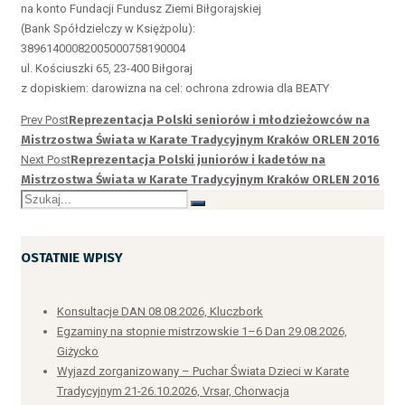
na konto Fundacji Fundusz Ziemi Biłgorajskiej
(Bank Spółdzielczy w Księżpolu):
38961400082005000758190004
ul. Kościuszki 65, 23-400 Biłgoraj
z dopiskiem: darowizna na cel: ochrona zdrowia dla BEATY
Prev Post
Reprezentacja Polski seniorów i młodzieżowców na
Mistrzostwa Świata w Karate Tradycyjnym Kraków ORLEN 2016
Next Post
Reprezentacja Polski juniorów i kadetów na
Mistrzostwa Świata w Karate Tradycyjnym Kraków ORLEN 2016
OSTATNIE WPISY
Konsultacje DAN 08.08.2026, Kluczbork
Egzaminy na stopnie mistrzowskie 1–6 Dan 29.08.2026,
Giżycko
Wyjazd zorganizowany – Puchar Świata Dzieci w Karate
Tradycyjnym 21-26.10.2026, Vrsar, Chorwacja