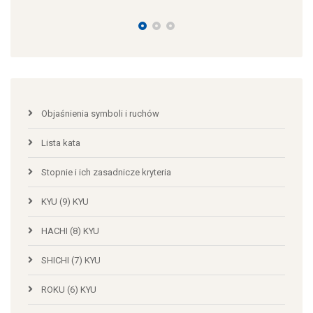
29.08
Objaśnienia symboli i ruchów
Lista kata
Stopnie i ich zasadnicze kryteria
KYU (9) KYU
HACHI (8) KYU
SHICHI (7) KYU
ROKU (6) KYU