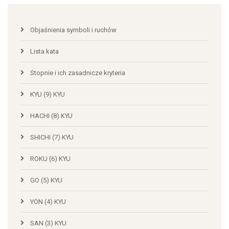
Objaśnienia symboli i ruchów
Lista kata
Stopnie i ich zasadnicze kryteria
KYU (9) KYU
HACHI (8) KYU
SHICHI (7) KYU
ROKU (6) KYU
GO (5) KYU
YON (4) KYU
SAN (3) KYU