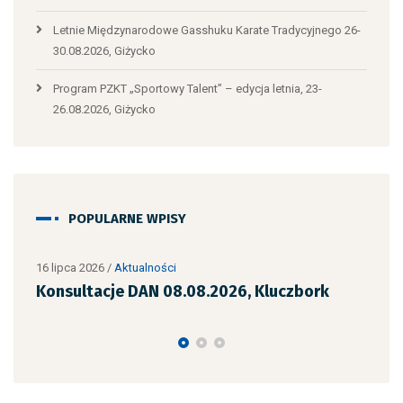
Letnie Międzynarodowe Gasshuku Karate Tradycyjnego 26-
30.08.2026, Giżycko
Program PZKT „Sportowy Talent” – edycja letnia, 23-
26.08.2026, Giżycko
POPULARNE WPISY
16 lipca 2026
/
Aktualności
10 li
Konsultacje DAN 08.08.2026, Kluczbork
Egz
29.