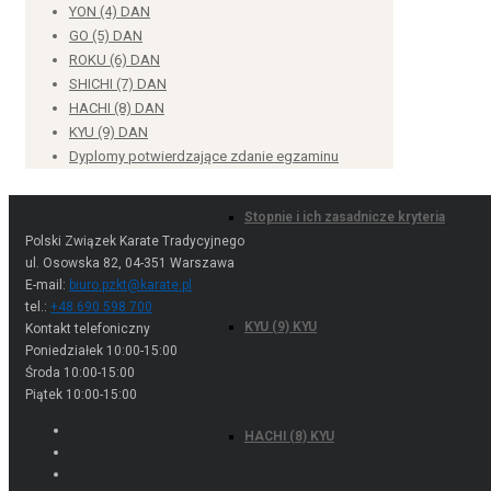
SAN (3) DAN
YON (4) DAN
GO (5) DAN
ROKU (6) DAN
SHICHI (7) DAN
Wymagania egzaminacyjne
HACHI (8) DAN
KYU (9) DAN
Dyplomy potwierdzające zdanie egzaminu
Stopnie i ich zasadnicze kryteria
Polski Związek Karate Tradycyjnego
ul. Osowska 82, 04-351 Warszawa
E-mail:
biuro.pzkt@karate.pl
KYU (9) KYU
tel.:
+48 690 598 700
Kontakt telefoniczny
Poniedziałek 10:00-15:00
Środa 10:00-15:00
Piątek 10:00-15:00
HACHI (8) KYU