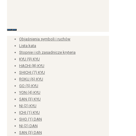
Słowniczek
Słowniczek technik
Objaśnienia symboli i ruchów
Lista kata
Stopnie i ich zasadnicze kryteria
KYU (9) KYU
HACHI (8) KYU
Komendy sędziowskie
SHICHI (7) KYU
ROKU (6) KYU
GO (5) KYU
YON (4) KYU
Dojo Kun
SAN (3) KYU
NI (2) KYU
ICHI (1) KYU
SHO (1) DAN
NI (2) DAN
Liczebniki