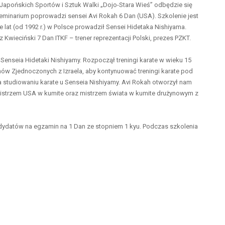
m Japońskich Sportów i Sztuk Walki „Dojo-Stara Wieś” odbędzie się
minarium poprowadzi sensei Avi Rokah 6 Dan (USA). Szkolenie jest
 lat (od 1992 r.) w Polsce prowadził Sensei Hidetaka Nishiyama.
ieciński 7 Dan ITKF – trener reprezentacji Polski, prezes PZKT.
t Senseia Hidetaki Nishiyamy. Rozpoczął treningi karate w wieku 15
anów Zjednoczonych z Izraela, aby kontynuować treningi karate pod
 studiowaniu karate u Senseia Nishiyamy. Avi Rokah otworzył nam
ym mistrzem USA w kumite oraz mistrzem świata w kumite drużynowym z
dydatów na egzamin na 1 Dan ze stopniem 1 kyu. Podczas szkolenia