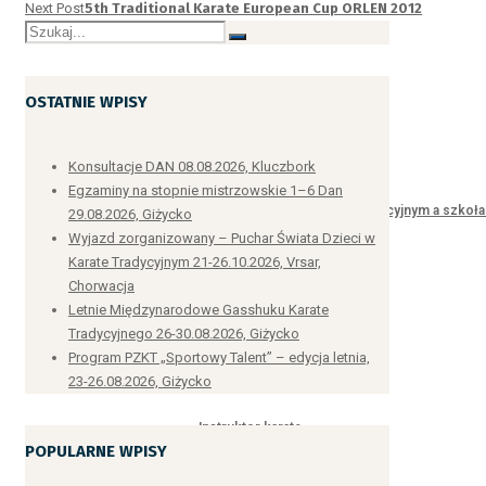
Next Post
5th Traditional Karate European Cup ORLEN 2012
OSTATNIE WPISY
Podstawowe pytania
Konsultacje DAN 08.08.2026, Kluczbork
Egzaminy na stopnie mistrzowskie 1–6 Dan
Różnice pomiędzy karate tradycyjnym a szkoł
29.08.2026, Giżycko
Wyjazd zorganizowany – Puchar Świata Dzieci w
Karate Tradycyjnym 21-26.10.2026, Vrsar,
Chorwacja
Letnie Międzynarodowe Gasshuku Karate
nowoczesnymi
Tradycyjnego 26-30.08.2026, Giżycko
Program PZKT „Sportowy Talent” – edycja letnia,
23-26.08.2026, Giżycko
Instruktor karate
POPULARNE WPISY