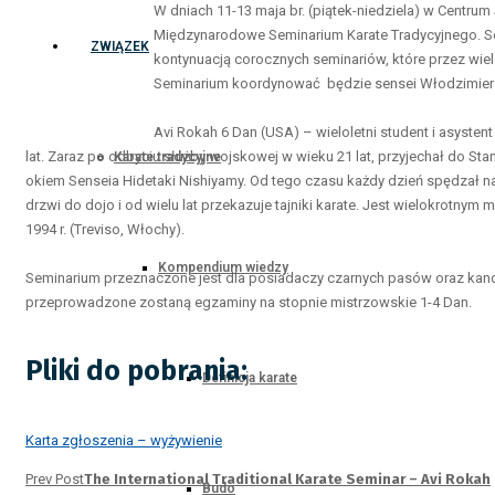
W dniach 11-13 maja br. (piątek-niedziela) w Centru
Międzynarodowe Seminarium Karate Tradycyjnego. Se
ZWIĄZEK
kontynuacją corocznych seminariów, które przez wiele
Seminarium koordynować będzie sensei Włodzimierz Kw
Avi Rokah 6 Dan (USA) – wieloletni student i asysten
lat. Zaraz po odbyciu służby wojskowej w wieku 21 lat, przyjechał do St
Karate tradycyjne
okiem Senseia Hidetaki Nishiyamy. Od tego czasu każdy dzień spędzał na
drzwi do dojo i od wielu lat przekazuje tajniki karate. Jest wielokrotn
1994 r. (Treviso, Włochy).
Kompendium wiedzy
Seminarium przeznaczone jest dla posiadaczy czarnych pasów oraz kan
przeprowadzone zostaną egzaminy na stopnie mistrzowskie 1-4 Dan.
Pliki do pobrania:
Definicja karate
Karta zgłoszenia – wyżywienie
Prev Post
The International Traditional Karate Seminar – Avi Rokah
Budo