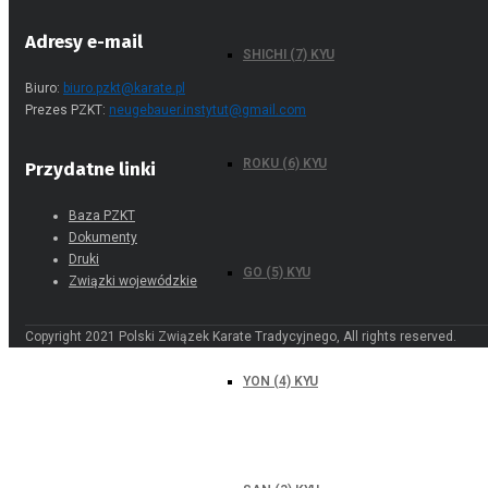
SHICHI (7) KYU
Adresy e-mail
Biuro:
biuro.pzkt@karate.pl
Prezes PZKT:
neugebauer.instytut@gmail.com
ROKU (6) KYU
Przydatne linki
Baza PZKT
Dokumenty
GO (5) KYU
Druki
Związki wojewódzkie
Copyright 2021 Polski Związek Karate Tradycyjnego, All rights reserved.
YON (4) KYU