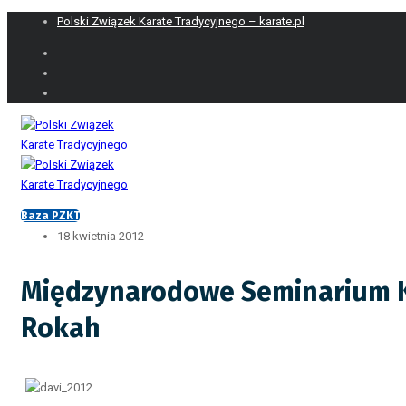
Polski Związek Karate Tradycyjnego – karate.pl
Baza PZKT
18 kwietnia 2012
Międzynarodowe Seminarium Ka
Rokah