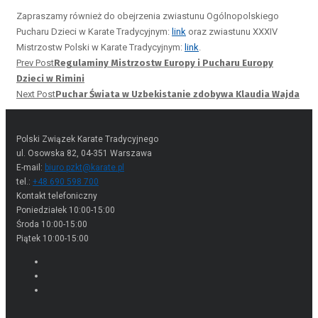
.
Zapraszamy również do obejrzenia zwiastunu Ogólnopolskiego
Pucharu Dzieci w Karate Tradycyjnym:
link
oraz zwiastunu XXXIV
Mistrzostw Polski w Karate Tradycyjnym:
link
.
Prev Post
Regulaminy Mistrzostw Europy i Pucharu Europy
Dzieci w Rimini
Next Post
Puchar Świata w Uzbekistanie zdobywa Klaudia Wajda
Polski Związek Karate Tradycyjnego
ul. Osowska 82, 04-351 Warszawa
E-mail:
biuro.pzkt@karate.pl
tel.:
+48 690 598 700
Kontakt telefoniczny
Poniedziałek 10:00-15:00
Środa 10:00-15:00
Piątek 10:00-15:00