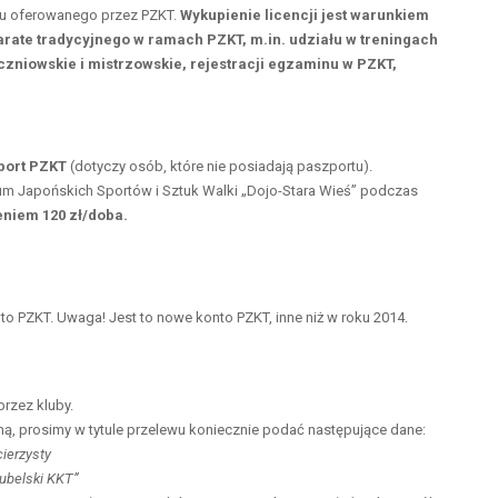
isu oferowanego przez PZKT.
Wykupienie licencji jest warunkiem
rate tradycyjnego w ramach PZKT, m.in. udziału w treningach
zniowskie i mistrzowskie, rejestracji egzaminu w PZKT,
port PZKT
(dotyczy osób, które nie posiadają paszportu).
rum Japońskich Sportów i Sztuk Walki „Dojo-Stara Wieś” podczas
niem 120 zł/doba.
to PZKT. Uwaga! Jest to nowe konto PZKT, inne niż w roku 2014.
rzez kluby.
, prosimy w tytule przelewu koniecznie podać następujące dane:
cierzysty
Lubelski KKT”