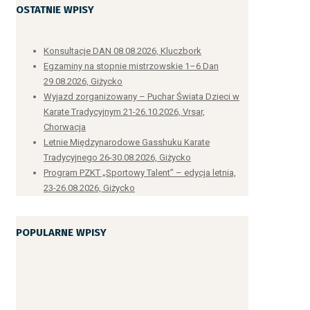
OSTATNIE WPISY
Słowniczek
Konsultacje DAN 08.08.2026, Kluczbork
Egzaminy na stopnie mistrzowskie 1–6 Dan
29.08.2026, Giżycko
Wyjazd zorganizowany – Puchar Świata Dzieci w
Słowniczek technik
Karate Tradycyjnym 21-26.10.2026, Vrsar,
Chorwacja
Letnie Międzynarodowe Gasshuku Karate
Tradycyjnego 26-30.08.2026, Giżycko
Komendy sędziowskie
Program PZKT „Sportowy Talent” – edycja letnia,
23-26.08.2026, Giżycko
POPULARNE WPISY
Dojo Kun
Liczebniki