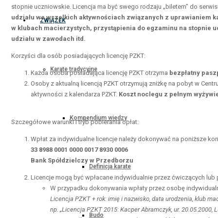
stopnie uczniowskie. Licencja ma być swego rodzaju „biletem” do serw
udziału we wszelkich aktywnościach związanych z uprawianiem ka
ZWIĄZEK
w klubach macierzystych, przystąpienia do egzaminu na stopnie uc
udziału w zawodach itd.
Korzyści dla osób posiadających licencję PZKT:
Karate tradycyjne
Każda osoba posiadająca licencję PZKT otrzyma
bezpłatny pasz
Osoby z aktualną licencją PZKT otrzymują zniżkę na pobyt w Cent
aktywności z kalendarza PZKT.
Koszt noclegu z pełnym wyżywie
Kompendium wiedzy
Szczegółowe warunki i tryb pobierania opłat:
Wpłat za indywidualne licencje należy dokonywać na poniższe kon
33 8988 0001 0000 0017 8930 0006
Bank Spółdzielczy w Przedborzu
Definicja karate
Licencje mogą być wpłacane indywidualnie przez ćwiczących lub p
W przypadku dokonywania wpłaty przez osobę indywidualną
Licencja PZKT + rok: imię i nazwisko, data urodzenia, klub ma
np. „Licencja PZKT 2015: Kacper Abramczyk, ur. 20.05.2000, 
Budo