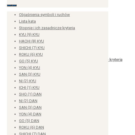
Objaśnienia symboli i ruchów
Lista kata
Wymagania egzaminacyjne
Stopnie i ich zasadnicze kryteria
KYU (9) KYU
HACHI (8) KYU
SHICHI (7) KYU
Stopnie i ich zasadnicze kryteria
ROKU (6) KYU
GO (5) KYU
YON (4) KYU
SAN (3) KYU
NI (2) KYU
KYU (9) KYU
ICHI (1) KYU
SHO (1) DAN
NI (2) DAN
SAN (3) DAN
HACHI (8) KYU
YON (4) DAN
GO (5) DAN
ROKU (6) DAN