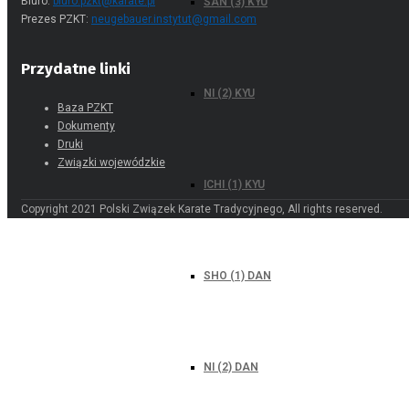
SAN (3) KYU
Biuro:
biuro.pzkt@karate.pl
Prezes PZKT:
neugebauer.instytut@gmail.com
Przydatne linki
NI (2) KYU
Baza PZKT
Dokumenty
Druki
Związki wojewódzkie
ICHI (1) KYU
Copyright 2021 Polski Związek Karate Tradycyjnego, All rights reserved.
SHO (1) DAN
NI (2) DAN