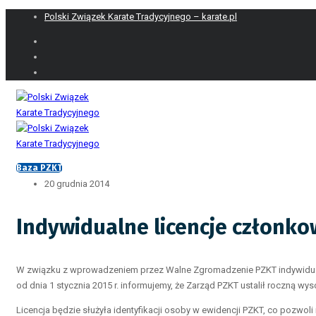
Polski Związek Karate Tradycyjnego – karate.pl
Baza PZKT
20 grudnia 2014
Indywidualne licencje członk
W związku z wprowadzeniem przez Walne Zgromadzenie PZKT indywidual
od dnia 1 stycznia 2015 r. informujemy, że Zarząd PZKT ustalił roczną wy
Licencja będzie służyła identyfikacji osoby w ewidencji PZKT, co pozwo