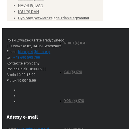
SHICHI (7) DAN
HACHI (8) DAN
SHICHI (7) KYU
KYU (9) DAN
Dyplomy potwierdzające zdanie egzaminu
ROKU (6) KYU
Polski Związek Karate Tradycyjnego
ul. Osowska 82, 04-351 Warszawa
E-mail:
biuro.pzkt@karate.pl
tel.:
+48 690 598 700
Kontakt telefoniczny
GO (5) KYU
Poniedziałek 10:00-15:00
Środa 10:00-15:00
Piątek 10:00-15:00
YON (4) KYU
Adresy e-mail