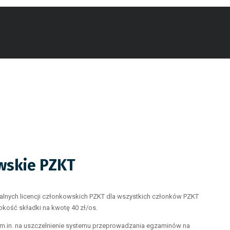
owskie PZKT
nych licencji członkowskich PZKT dla wszystkich członków PZKT
sokość składki na kwotę 40 zł/os.
li m.in. na uszczelnienie systemu przeprowadzania egzaminów na