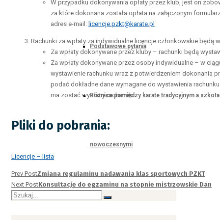
W przypadku dokonywania opłaty przez klub, jest on zobo
za które dokonana została opłata na załączonym formularzu
adres e-mail:
licencje.pzkt@karate.pl
Rachunki za wpłaty za indywidualne licencje członkowskie będą 
Podstawowe pytania
Za wpłaty dokonywane przez kluby – rachunki będą wystawi
Za wpłaty dokonywane przez osoby indywidualne – w ciągu
wystawienie rachunku wraz z potwierdzeniem dokonania pr
podać dokładne dane wymagane do wystawienia rachunku (imi
ma zostać wysłany rachunek.
Różnice pomiędzy karate tradycyjnym a szkoł
Pliki do pobrania:
nowoczesnymi
Licencje – lista
Prev Post
Zmiana regulaminu nadawania klas sportowych PZKT
Next Post
Konsultacje do egzaminu na stopnie mistrzowskie Dan
Instruktor karate