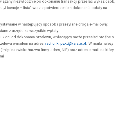
wiązany niezwłocznie po dokonaniu transakcji przesłać wykaz osób,
 „Licencje – lista” wraz z potwierdzeniem dokonania opłaty na
wystawiane w następujący sposób i przesyłane drogą e-mailową:
ane z urzędu za wszystkie wpłaty.
 7 dni od dokonania przelewu, wpłacający może przesłać prośbę o
zelewu e-mailem na adres:
rachunki.pzkt@karate.pl
. W mailu należy
ę i nazwisko/nazwa firmy, adres, NIP) oraz adres e-mail, na który
ami