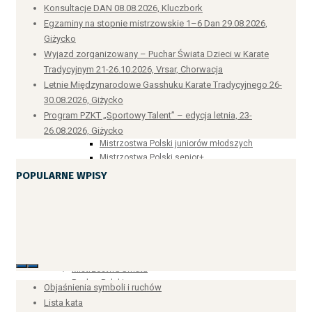
Kursy
Konsultacje DAN 08.08.2026, Kluczbork
Przepisy sędziowskie
Egzaminy na stopnie mistrzowskie 1–6 Dan 29.08.2026,
Dokumenty
Giżycko
Druki
Wyjazd zorganizowany – Puchar Świata Dzieci w Karate
Aktualności
Tradycyjnym 21-26.10.2026, Vrsar, Chorwacja
Kalendarz
Letnie Międzynarodowe Gasshuku Karate Tradycyjnego 26-
Kluby
30.08.2026, Giżycko
Wyniki
Program PZKT „Sportowy Talent” – edycja letnia, 23-
Mistrzostwa Polski
Mistrzostwa Polski seniorów i juniorów
26.08.2026, Giżycko
Mistrzostwa Polski juniorów młodszych
Mistrzostwa Polski senior+
Młodzieżowe Mistrzostwa Polski
POPULARNE WPISY
Międzywojewódzkie Mistrzostwa Młodzików
Mistrzostwa Europy
Mistrzostwa Europy seniorów
Mistrzostwa Europy młodzieżowców, juniorów i
kadetów
Otwarte Klubowe Mistrzostwa Europy
Mistrzostwa Świata
Puchar Polski
Indywidualny Puchar Polski w Karate Tradycyjnym
Objaśnienia symboli i ruchów
Drużynowy Puchar Polski Regionów