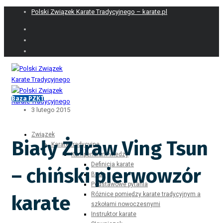
Polski Związek Karate Tradycyjnego – karate.pl
Baza PZKT
3 lutego 2015
Związek
Biały Żuraw Ving Tsun
Karate tradycyjne
Kompendium wiedzy
Definicja karate
– chiński pierwowzór
Budo
Podstawowe pytania
Różnice pomiędzy karate tradycyjnym a
karate
szkołami nowoczesnymi
Instruktor karate