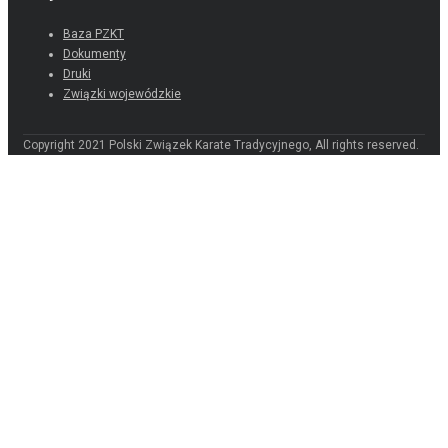
Przydatne linki
Baza PZKT
Dokumenty
Druki
Związki wojewódzkie
Copyright 2021 Polski Związek Karate Tradycyjnego, All rights reserved.