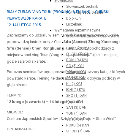
Słowniczek
Słowniczek technik
BIAŁY ŻURAW VING TSUN (PROWINCJA FUJIAN) – CHIŃSKI
Komendy sędziowskie
PIERWOWZÓR KARATE
Dojo Kun
Liczebniki
12-14 LUTEGO 2015
Wymagania egzaminacyjne
Zapraszamy do udziału w seminariach karate tradycyjnego, które
Stopnie i ich zasadnicze kryteria
poprowadzą instruktorzy z Chin:
Sifu (Sensei) Zheng Xiaorong
i
KYU (9) KYU
Sifu (Sensei) Chen Ronghuang
– instruktorzy pochodzący z
HACHI (8) KYU
SHICHI (7) KYU
miejscowości Ving Tsun (Yongchun) z prowincji Fujian – miejsca,
ROKU (6) KYU
gdzie są źródła karate.
GO (5) KYU
Podczas seminariów będą prezentować pierwowzory kata, z których
YON (4) KYU
SAN (3) KYU
powstało karate. Treningi te dadzą możliwość odbycia podróży w
NI (2) KYU
głąb historii.
ICHI (1) KYU
TERMIN:
SHO (1) DAN
12 lutego (czwartek) – 14 lutego (sobota)
NI (2) DAN
SAN (3) DAN
MIEJSCE:
YON (4) DAN
Centrum Japońskich Sportów i Sztuk Walki „Dojo – Stara Wieś“
GO (5) DAN
ROKU (6) DAN
ORGANIZATOR:
SHICHI (7) DAN