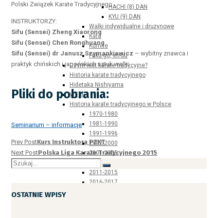
Polski Związek Karate Tradycyjnego
HACHI (8) DAN
KYU (9) DAN
INSTRUKTORZY:
Walki indywidualne i drużynowe
Sifu (Sensei) Zheng Xiaorong
Kata
Sifu (Sensei) Chen Ronghuang
Kumite
Sifu (Sensei) dr Janusz Szymankiewicz
– wybitny znawca i
Fuku-go, en-bu
praktyk chińskich i japońskich sztuk walki
Czym jest karate tradycyjne?
Historia karate tradycyjnego
Hidetaka Nishiyama
Pliki do pobrania:
WTKF
Historia karate tradycyjnego w Polsce
1970-1980
1981-1990
Seminarium – informacje
1991-1996
Prev Post
Kurs Instruktora PZKT
1997-2000
Next Post
Polska Liga Karate Tradycyjnego 2015
2001-2005
2006-2010
2011-2015
2016-2017
Związek – władze
OSTATNIE WPISY
Związki wojewódzkie
Egzaminatorzy i sędziowie