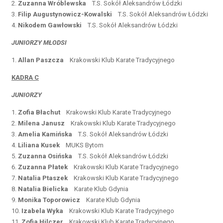
2.
Zuzanna Wróblewska
T.S. Sokół Aleksandrów Łódzki
3.
Filip Augustynowicz-Kowalski
T.S. Sokół Aleksandrów Łódzki
4.
Nikodem Gawłowski
T.S. Sokół Aleksandrów Łódzki
JUNIORZY MŁODSI
1.
Allan Paszcza
Krakowski Klub Karate Tradycyjnego
KADRA C
JUNIORZY
1.
Zofia Błachut
Krakowski Klub Karate Tradycyjnego
2.
Milena Janusz
Krakowski Klub Karate Tradycyjnego
3.
Amelia Kamińska
T.S. Sokół Aleksandrów Łódzki
4.
Liliana Kusek
MUKS Bytom
5.
Zuzanna Osińska
T.S. Sokół Aleksandrów Łódzki
6.
Zuzanna Płatek
Krakowski Klub Karate Tradycyjnego
7.
Natalia Ptaszek
Krakowski Klub Karate Tradycyjnego
8.
Natalia Bielicka
Karate Klub Gdynia
9.
Monika Toporowicz
Karate Klub Gdynia
10.
Izabela Wyka
Krakowski Klub Karate Tradycyjnego
11.
Zofia Hilczer
Krakowski Klub Karate Tradycyjnego