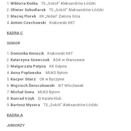
1.
Wiktoria Kośka
TS „Sokół” Aleksandrów Łódzki
2.
Oliwier Szkudlarek
TS „Sokół” Aleksandrów Łódzki
3.
Maciej Florek
KK „Nidan” Zielona Góra
4.
Antoni Czechowski
Krakowski KKT
KADRA C
SENIOR
1.
Dominika Kmiecik
Krakowski KKT
2.
Katarzyna Szewczuk
ASiK w Warszawie
3.
Małgorzata Patyna
KK Gdynia
4.
Anna Popławska
MUKS Bytom
5.
Kacper Sitarz
OK w Byczynie
6.
Wojciech Świeczkowski
IKT Włocławek
7.
Michał Sowa
MUKS Bytom
8.
Konrad Irzyk
Qi Karate Klub
9.
Bartosz Mysera
TS „Sokół” Aleksandrów Łódzki
KADRA A
JUNIORZY