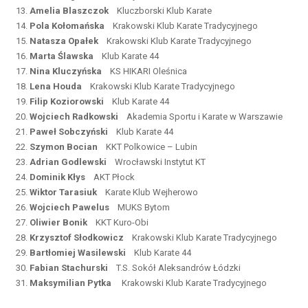
13.
Amelia Blaszczok
Kluczborski Klub Karate
14.
Pola Kołomańska
Krakowski Klub Karate Tradycyjnego
15.
Natasza Opałek
Krakowski Klub Karate Tradycyjnego
16.
Marta Ślawska
Klub Karate 44
17.
Nina Kluczyńska
KS HIKARI Oleśnica
18.
Lena Houda
Krakowski Klub Karate Tradycyjnego
19.
Filip Koziorowski
Klub Karate 44
20.
Wojciech Radkowski
Akademia Sportu i Karate w Warszawie
21.
Paweł Sobczyński
Klub Karate 44
22.
Szymon Bocian
KKT Polkowice – Lubin
23.
Adrian Godlewski
Wrocławski Instytut KT
24.
Dominik Kłys
AKT Płock
25.
Wiktor Tarasiuk
Karate Klub Wejherowo
26.
Wojciech Pawelus
MUKS Bytom
27.
Oliwier Bonik
KKT Kuro-Obi
28.
Krzysztof Słodkowicz
Krakowski Klub Karate Tradycyjnego
29.
Bartłomiej Wasilewski
Klub Karate 44
30.
Fabian Stachurski
T.S. Sokół Aleksandrów Łódzki
31.
Maksymilian Pytka
Krakowski Klub Karate Tradycyjnego