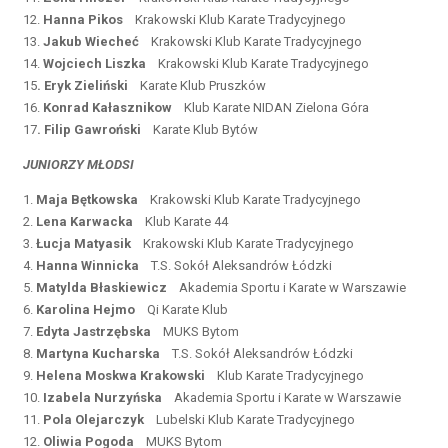
12.
Hanna Pikos
Krakowski Klub Karate Tradycyjnego
13.
Jakub Wiecheć
Krakowski Klub Karate Tradycyjnego
14.
Wojciech Liszka
Krakowski Klub Karate Tradycyjnego
15
. Eryk Zieliński
Karate Klub Pruszków
16.
Konrad Kałasznikow
Klub Karate NIDAN Zielona Góra
17
. Filip Gawroński
Karate Klub Bytów
JUNIORZY MŁODSI
1.
Maja Bętkowska
Krakowski Klub Karate Tradycyjnego
2.
Lena Karwacka
Klub Karate 44
3.
Łucja Matyasik
Krakowski Klub Karate Tradycyjnego
4.
Hanna Winnicka
T.S. Sokół Aleksandrów Łódzki
5.
Matylda Błaskiewicz
Akademia Sportu i Karate w Warszawie
6.
Karolina Hejmo
Qi Karate Klub
7.
Edyta Jastrzębska
MUKS Bytom
8.
Martyna Kucharska
T.S. Sokół Aleksandrów Łódzki
9.
Helena Moskwa Krakowski
Klub Karate Tradycyjnego
10.
Izabela Nurzyńska
Akademia Sportu i Karate w Warszawie
11.
Pola Olejarczyk
Lubelski Klub Karate Tradycyjnego
12.
Oliwia Pogoda
MUKS Bytom