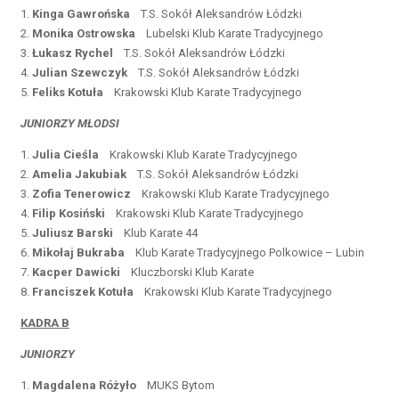
1.
Kinga Gawrońska
T.S. Sokół Aleksandrów Łódzki
2.
Monika Ostrowska
Lubelski Klub Karate Tradycyjnego
3.
Łukasz Rychel
T.S. Sokół Aleksandrów Łódzki
4.
Julian Szewczyk
T.S. Sokół Aleksandrów Łódzki
5.
Feliks Kotuła
Krakowski Klub Karate Tradycyjnego
JUNIORZY MŁODSI
1.
Julia Cieśla
Krakowski Klub Karate Tradycyjnego
2.
Amelia Jakubiak
T.S. Sokół Aleksandrów Łódzki
3.
Zofia Tenerowicz
Krakowski Klub Karate Tradycyjnego
4.
Filip Kosiński
Krakowski Klub Karate Tradycyjnego
5.
Juliusz Barski
Klub Karate 44
6.
Mikołaj Bukraba
Klub Karate Tradycyjnego Polkowice – Lubin
7.
Kacper Dawicki
Kluczborski Klub Karate
8.
Franciszek Kotuła
Krakowski Klub Karate Tradycyjnego
KADRA B
JUNIORZY
1.
Magdalena Różyło
MUKS Bytom