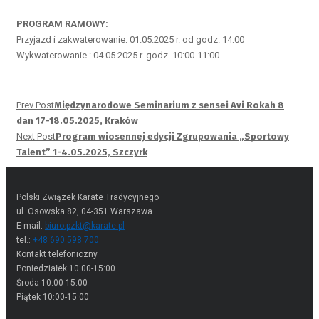
PROGRAM RAMOWY:
Przyjazd i zakwaterowanie: 01.05.2025 r. od godz. 14:00
Wykwaterowanie : 04.05.2025 r. godz. 10:00-11:00
Prev Post
Międzynarodowe Seminarium z sensei Avi Rokah 8
dan 17-18.05.2025, Kraków
Next Post
Program wiosennej edycji Zgrupowania „Sportowy
Talent” 1-4.05.2025, Szczyrk
Polski Związek Karate Tradycyjnego
ul. Osowska 82, 04-351 Warszawa
E-mail:
biuro.pzkt@karate.pl
tel.:
+48 690 598 700
Kontakt telefoniczny
Poniedziałek 10:00-15:00
Środa 10:00-15:00
Piątek 10:00-15:00