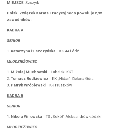
MIEJSCE:
Szczyrk
Polski Związek Karate Tradycyjnego powołuje n/w
zawodników:
KADRA A
SENIOR
1.
Katarzyna Łuszczyńska
KK 44 Łódź
MŁODZIEŻOWIEC
1.
Mikołaj Muchowski
Lubelski KKT
2.
Tomasz Rudkiewicz
KK „Nidan” Zielona Góra
3.
Patryk Wróblewski
KK Pruszków
KADRA B
SENIOR
1.
Nikola Wirowska
TS „Sokół” Aleksandrów Łódzki
MŁODZIEŻOWIEC