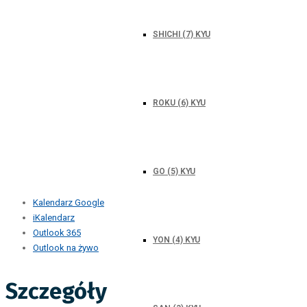
SHICHI (7) KYU
ROKU (6) KYU
GO (5) KYU
Kalendarz Google
iKalendarz
Outlook 365
YON (4) KYU
Outlook na żywo
Szczegóły