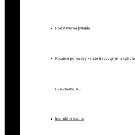
Podstawowe pytania
Różnice pomiędzy karate tradycyjnym a szkoł
nowoczesnymi
Instruktor karate