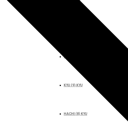
Wymagania egzaminacyjne
Stopnie i ich zasadnicze kryteria
KYU (9) KYU
HACHI (8) KYU