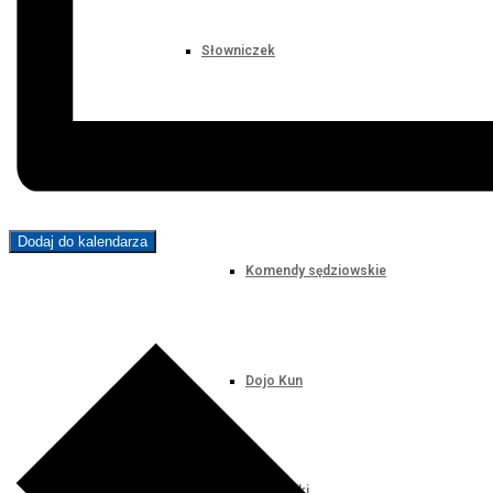
Słowniczek
Słowniczek technik
Dodaj do kalendarza
Komendy sędziowskie
Dojo Kun
Liczebniki