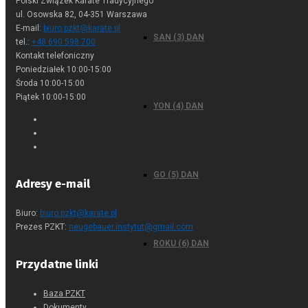
Polski Związek Karate Tradycyjnego
ul. Osowska 82, 04-351 Warszawa
E-mail:
biuro.pzkt@karate.pl
SAN (3) DAN
tel.:
+48 690 598 700
Kontakt telefoniczny
Poniedziałek 10:00-15:00
Środa 10:00-15:00
Piątek 10:00-15:00
YON (4) DAN
GO (5) DAN
Adresy e-mail
Biuro:
biuro.pzkt@karate.pl
Prezes PZKT:
neugebauer.instytut@gmail.com
ROKU (6) DAN
Przydatne linki
Baza PZKT
Dokumenty