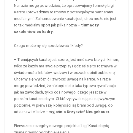
Na razie mogę powiedzieć, że opracowujemy formułę Ligi
Karate i prowadzimy rozmowy z potencjalnymi partnerami
medialnymi. Zainteresowanie karate jest, choć może nie jest
to tak medialny sport jak piłka nożna
– tłumaczy
szkoleniowiec kadry.
Czego możemy się spodziewać i kiedy?
–
Trenujących karate jest sporo, jest mnóstwo białych kimon,
tylko że każdy ma swoje przepisy i gdzieś się to rozmywa w
świadomości kibiców, widzów i w oczach opinii publicznej.
Chcemy się wyróżnić i zwrócić uwagę na karate. Na razie
mogę powiedzieć, że nie będzie to taka typowa rywalizacja
jak na zawodach, tylko coś nowego, czego jeszcze w
polskim karate nie było. Ci którzy rywalizują na najwyższym
poziomie, w pierwszej kolejności są brani pod uwagę, do
udziału w tej lidze –
wyjaśnia
Krzysztof Neugebauer.
Pierwsze szczegóły nowego projektu i Ligi Karate będą
znane prawdopodobnie jesienią.