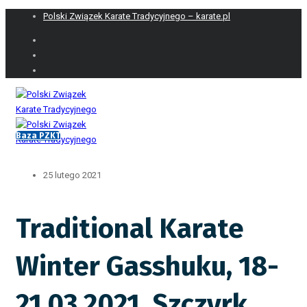
Polski Związek Karate Tradycyjnego – karate.pl
Baza PZKT
25 lutego 2021
Traditional Karate
Winter Gasshuku, 18-
21.03.2021, Szczyrk,