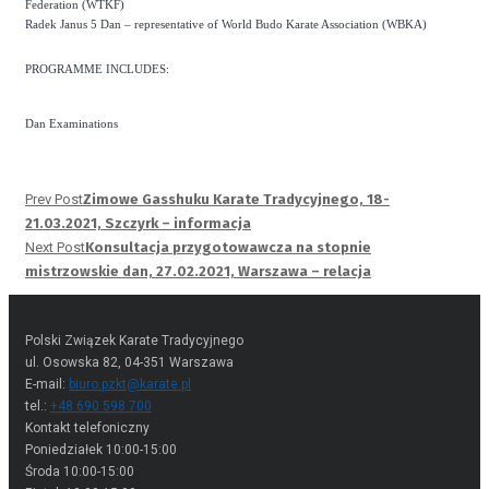
Federation (WTKF)
Radek Janus 5 Dan – representative of World Budo Karate Association (WBKA)
PROGRAMME INCLUDES:
Dan Examinations
Prev Post
Zimowe Gasshuku Karate Tradycyjnego, 18-
21.03.2021, Szczyrk – informacja
Next Post
Konsultacja przygotowawcza na stopnie
mistrzowskie dan, 27.02.2021, Warszawa – relacja
Polski Związek Karate Tradycyjnego
ul. Osowska 82, 04-351 Warszawa
E-mail:
biuro.pzkt@karate.pl
tel.:
+48 690 598 700
Kontakt telefoniczny
Poniedziałek 10:00-15:00
Środa 10:00-15:00