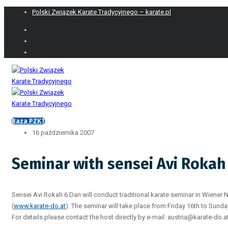
Polski Związek Karate Tradycyjnego – karate.pl
Baza PZKT
16 października 2007
Seminar with sensei Avi Rokah 
Sensei Avi Rokah 6 Dan will conduct traditional karate seminar in Wiener N
(
www.karate-do.at
). The seminar will take place from Friday 16th to Sun
For details please contact the host directly by e-mail: austria@karate-do.