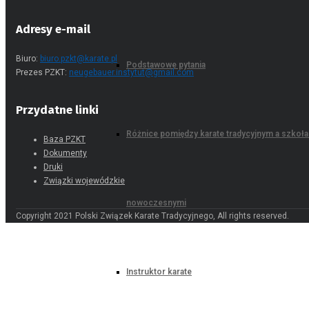
Adresy e-mail
Biuro:
biuro.pzkt@karate.pl
Podstawowe pytania
Prezes PZKT:
neugebauer.instytut@gmail.com
Przydatne linki
Różnice pomiędzy karate tradycyjnym a szkoł
Baza PZKT
Dokumenty
Druki
Związki wojewódzkie
nowoczesnymi
Copyright 2021 Polski Związek Karate Tradycyjnego, All rights reserved.
Instruktor karate