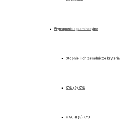
Wymagania egzaminacyjne
Stopnie i ich zasadnicze kryteria
KYU (9) KYU
HACHI (8) KYU