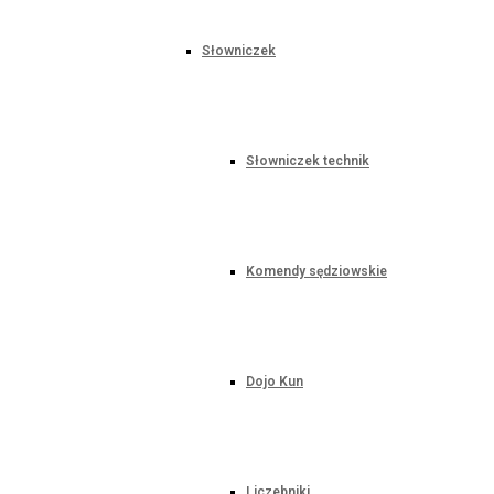
Słowniczek
Słowniczek technik
Komendy sędziowskie
Dojo Kun
Liczebniki