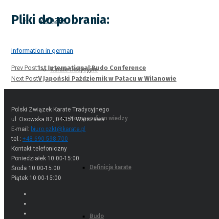
Pliki do pobrania:
ZWIĄZEK
Information in german
Prev Post
1st International Budo Conference
Karate tradycyjne
Next Post
V Japoński Październik w Pałacu w Wilanowie
Polski Związek Karate Tradycyjnego
Kompendium wiedzy
ul. Osowska 82, 04-351 Warszawa
E-mail:
biuro.pzkt@karate.pl
tel.:
+48 690 598 700
Kontakt telefoniczny
Poniedziałek 10:00-15:00
Definicja karate
Środa 10:00-15:00
Piątek 10:00-15:00
Budo