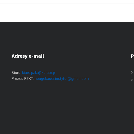
Adresy e-mail
P
Biuro:
biuro.pzkt@karate.pl
Prezes PZKT:
neugebauer.instytut@gmail.com