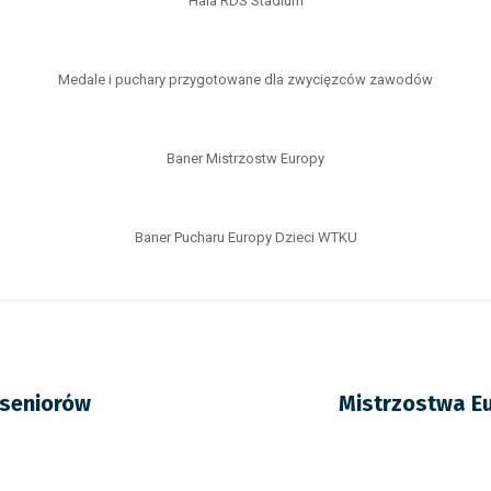
Hala RDS Stadium
Medale i puchary przygotowane dla zwycięzców zawodów
Baner Mistrzostw Europy
Baner Pucharu Europy Dzieci WTKU
 seniorów
Mistrzostwa E