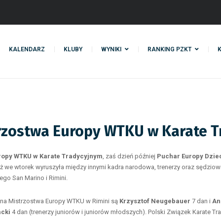
KALENDARZ
KLUBY
WYNIKI
RANKING PZKT
strzostwa Europy WTKU w Karate 
ropy WTKU w Karate Tradycyjnym
, zaś dzień później
Puchar Europy Dzie
 już we wtorek wyruszyła między innymi kadra narodowa, trenerzy oraz sędziow
go San Marino i Rimini.
 na Mistrzostwa Europy WTKU w Rimini są
Krzysztof Neugebauer
7 dan i
An
cki
4 dan (trenerzy juniorów i juniorów młodszych). Polski Związek Karate T