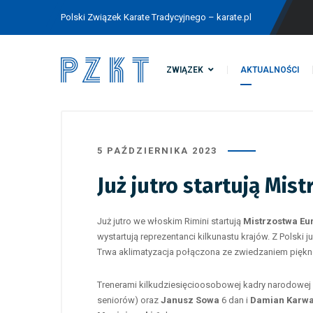
Polski Związek Karate Tradycyjnego – karate.pl
ZWIĄZEK
AKTUALNOŚCI
5 PAŹDZIERNIKA 2023
Już jutro startują Mi
Już jutro we włoskim Rimini startują
Mistrzostwa Eu
wystartują reprezentanci kilkunastu krajów. Z Polski
Trwa aklimatyzacja połączona ze zwiedzaniem piękne
Trenerami kilkudziesięcioosobowej kadry narodowej
seniorów) oraz
Janusz Sowa
6 dan i
Damian Karwa