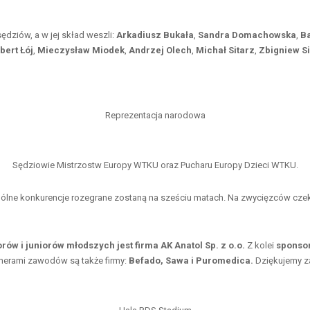
dziów, a w jej skład weszli:
Arkadiusz Bukała
,
Sandra Domachowska
,
B
bert Łój
,
Mieczysław Miodek
,
Andrzej Olech
,
Michał Sitarz
,
Zbigniew Si
Reprezentacja narodowa
Sędziowie Mistrzostw Europy WTKU oraz Pucharu Europy Dzieci WTKU.
ólne konkurencje rozegrane zostaną na sześciu matach. Na zwycięzców czeka
rów i juniorów młodszych jest firma AK Anatol Sp. z o.o.
Z kolei
sponsor
tnerami zawodów są także firmy:
Befado,
Sawa i
Puromedica.
Dziękujemy za