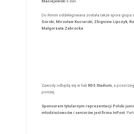
Maciejewski
6 dan.
Do Rimini oddelegowana została także spora grupa sę
Górski
,
Mirosław Kuciarski
,
Zbigniew Lipczyk
,
Ro
Małgorzata Zabrocka
.
Zawody odbędą się w hali
RDS Stadium
, a poszczeg
poniżej.
Sponsorem tytularnym reprezentacji Polski junio
młodzieżowców i seniorów jest firma InPost.
Par