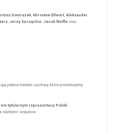
artosz Domrazek
,
Mirosław Ellwart
,
Aleksander
tarz
,
Jerzy Szcząchor
,
Jacek Welfle
oraz
ją piękne medale i puchary, które prezentujemy
em tytularnym reprezentacji Polski
 zaufanie i wsparcie.