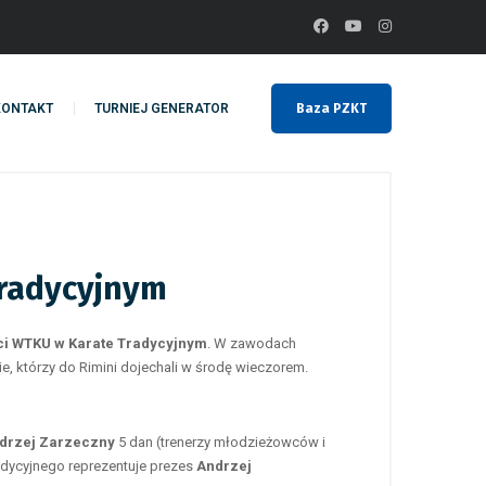
KONTAKT
TURNIEJ GENERATOR
Baza PZKT
Tradycyjnym
ci WTKU w Karate Tradycyjnym
. W zawodach
ie, którzy do Rimini dojechali w środę wieczorem.
drzej Zarzeczny
5 dan (trenerzy młodzieżowców i
radycyjnego reprezentuje prezes
Andrzej