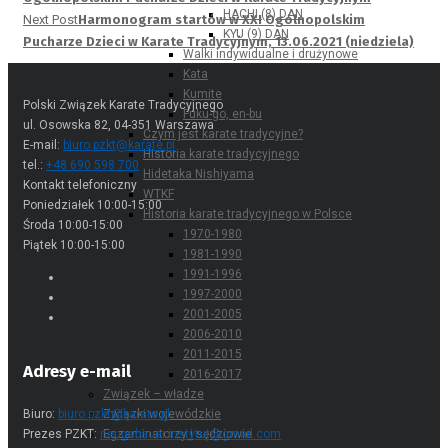
HACHI (8) DAN
Next Post
Harmonogram startów w XXI Ogólnopolskim
KYU (9) DAN
Pucharze Dzieci w Karate Tradycyjnym, 13.06.2021 (niedziela)
Walki indywidualne i drużynowe
Kata
Kumite
Polski Związek Karate Tradycyjnego
Fuku-go, en-bu
ul. Osowska 82, 04-351 Warszawa
Czym jest karate tradycyjne?
E-mail:
biuro.pzkt@karate.pl
Historia karate tradycyjnego
tel.:
+48 690 598 700
Hidetaka Nishiyama
Kontakt telefoniczny
WTKF
Poniedziałek 10:00-15:00
Historia karate tradycyjnego w Polsce
Środa 10:00-15:00
1970-1980
Piątek 10:00-15:00
1981-1990
1991-1996
1997-2000
2001-2005
2006-2010
2011-2015
Adresy e-mail
2016-2017
Związek – władze
Biuro:
biuro.pzkt@karate.pl
Związki wojewódzkie
Prezes PZKT:
neugebauer.instytut@gmail.com
Egzaminatorzy i sędziowie