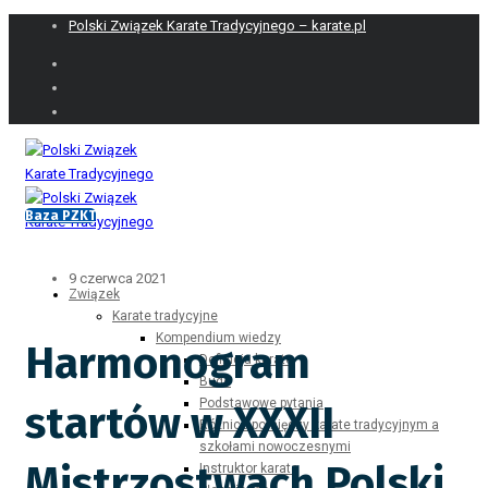
Polski Związek Karate Tradycyjnego – karate.pl
Baza PZKT
9 czerwca 2021
Związek
Karate tradycyjne
Kompendium wiedzy
Harmonogram
Definicja karate
Budo
Podstawowe pytania
startów w XXXII
Różnice pomiędzy karate tradycyjnym a
szkołami nowoczesnymi
Mistrzostwach Polski
Instruktor karate