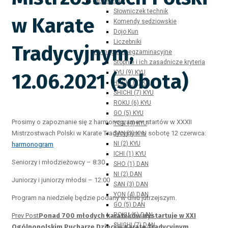
Słowniczek
Słowniczek technik
w Karate
Komendy sędziowskie
Dojo Kun
Liczebniki
Tradycyjnym,
Wymagania egzaminacyjne
Stopnie i ich zasadnicze kryteria
KYU (9) KYU
12.06.2021 (sobota)
HACHI (8) KYU
SHICHI (7) KYU
ROKU (6) KYU
GO (5) KYU
Prosimy o zapoznanie się z harmonogramem startów w XXXII
YON (4) KYU
Mistrzostwach Polski w Karate Tradycyjnym w sobotę 12 czerwca:
SAN (3) KYU
NI (2) KYU
harmonogram
ICHI (1) KYU
Seniorzy i młodzieżowcy – 8:30
SHO (1) DAN
NI (2) DAN
Juniorzy i juniorzy młodsi – 12:00
SAN (3) DAN
YON (4) DAN
Program na niedzielę będzie podany w dniu jutrzejszym.
GO (5) DAN
ROKU (6) DAN
Prev Post
Ponad 700 młodych karateków wystartuje w XXI
SHICHI (7) DAN
Ogólnopolskim Pucharze Dzieci w Karate Tradycyjnym